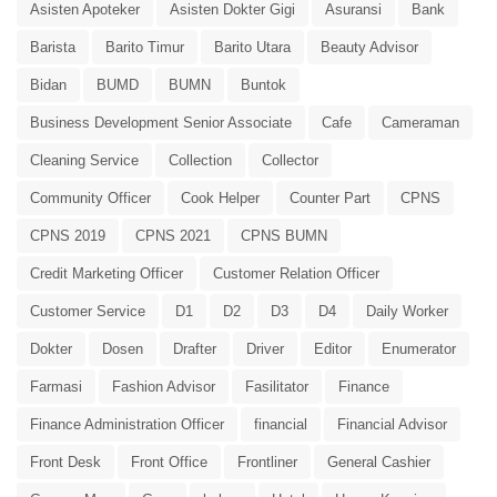
Asisten Apoteker
Asisten Dokter Gigi
Asuransi
Bank
Barista
Barito Timur
Barito Utara
Beauty Advisor
Bidan
BUMD
BUMN
Buntok
Business Development Senior Associate
Cafe
Cameraman
Cleaning Service
Collection
Collector
Community Officer
Cook Helper
Counter Part
CPNS
CPNS 2019
CPNS 2021
CPNS BUMN
Credit Marketing Officer
Customer Relation Officer
Customer Service
D1
D2
D3
D4
Daily Worker
Dokter
Dosen
Drafter
Driver
Editor
Enumerator
Farmasi
Fashion Advisor
Fasilitator
Finance
Finance Administration Officer
financial
Financial Advisor
Front Desk
Front Office
Frontliner
General Cashier