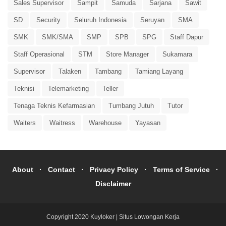
Sales Supervisor
Sampit
Samuda
Sarjana
Sawit
SD
Security
Seluruh Indonesia
Seruyan
SMA
SMK
SMK/SMA
SMP
SPB
SPG
Staff Dapur
Staff Operasional
STM
Store Manager
Sukamara
Supervisor
Talaken
Tambang
Tamiang Layang
Teknisi
Telemarketing
Teller
Tenaga Teknis Kefarmasian
Tumbang Jutuh
Tutor
Waiters
Waitress
Warehouse
Yayasan
About
Contact
Privacy Policy
Terms of Service
Disclaimer
Copyright 2020
Kuyloker | Situs Lowongan Kerja