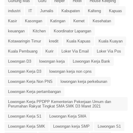
Gunung Mas
Guru
helper
Hotel
House Keeping
industri
IT
Jurnalis
Kabupaten
Kalteng
Kapuas
Kasir
Kasongan
Katingan
Kernet
Kesehatan
keuangan
Kitchen
Koordinator Lapangan
Kotawaringin Timur
kredit
Kuala Kapuas
Kuala Kuayan
Kuala Pembuang
Kurir
Loker Via Email
Loker Via Pos
Lowongan D3
lowongan kerja
Lowongan Kerja Bank
Lowongan Kerja D3
lowongan kerja non cpns
Lowongan Kerja Non PNS
lowongan kerja perkebunan
Lowongan Kerja pertambangan
Lowongan Kerja PPDPP Kementerian Pekerjaan Umum dan
Perumahan Rakyat Tingkat SMA SMK D3 Maret 2021
Lowongan Kerja S1
Lowongan Kerja SMA
Lowongan Kerja SMK
Lowongan kerja SMP
Lowongan S1