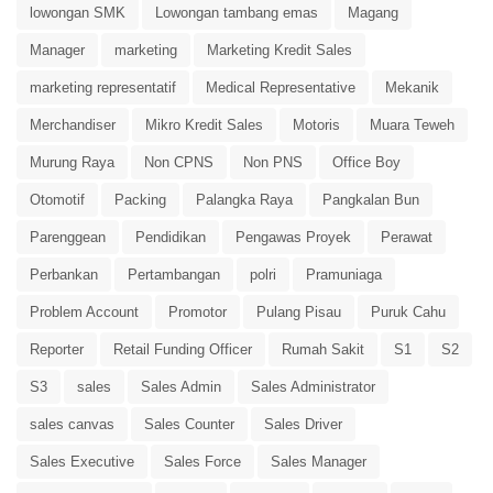
lowongan SMK
Lowongan tambang emas
Magang
Manager
marketing
Marketing Kredit Sales
marketing representatif
Medical Representative
Mekanik
Merchandiser
Mikro Kredit Sales
Motoris
Muara Teweh
Murung Raya
Non CPNS
Non PNS
Office Boy
Otomotif
Packing
Palangka Raya
Pangkalan Bun
Parenggean
Pendidikan
Pengawas Proyek
Perawat
Perbankan
Pertambangan
polri
Pramuniaga
Problem Account
Promotor
Pulang Pisau
Puruk Cahu
Reporter
Retail Funding Officer
Rumah Sakit
S1
S2
S3
sales
Sales Admin
Sales Administrator
sales canvas
Sales Counter
Sales Driver
Sales Executive
Sales Force
Sales Manager