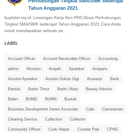
Perhubungan Tingkat SMA/SMK sederajat
Tahun Anggaran 2021
kuyloker.my.id, Lowongan Kerja Non PNS Dinas Perhubungan
Tingkat SMA/SMK sederajat Tahun Anggaran 2021 Cara Anda
untuk mendapatkan sebuah pe...
LABEL
Account Officer
Account Receivable Officer
Accounting
admin
Akuntan
Ampah
Apoteker
Arsiparis
Asisten Apoteker
Asisten Dokter Gigi
Asuransi
Bank
Barista
Barito Timur
Barito Utara
Beauty Advisor
Bidan
BUMD
BUMN
Buntok
Business Development Senior Associate
Cafe
Cameraman
Cleaning Service
Collection
Collector
Community Officer
Cook Helper
Counter Part
CPNS