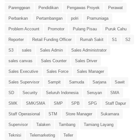
Parenggean
Pendidikan
Pengawas Proyek
Perawat
Perbankan
Pertambangan
polri
Pramuniaga
Problem Account
Promotor
Pulang Pisau
Puruk Cahu
Reporter
Retail Funding Officer
Rumah Sakit
S1
S2
S3
sales
Sales Admin
Sales Administrator
sales canvas
Sales Counter
Sales Driver
Sales Executive
Sales Force
Sales Manager
Sales Supervisor
Sampit
Samuda
Sarjana
Sawit
SD
Security
Seluruh Indonesia
Seruyan
SMA
SMK
SMK/SMA
SMP
SPB
SPG
Staff Dapur
Staff Operasional
STM
Store Manager
Sukamara
Supervisor
Talaken
Tambang
Tamiang Layang
Teknisi
Telemarketing
Teller