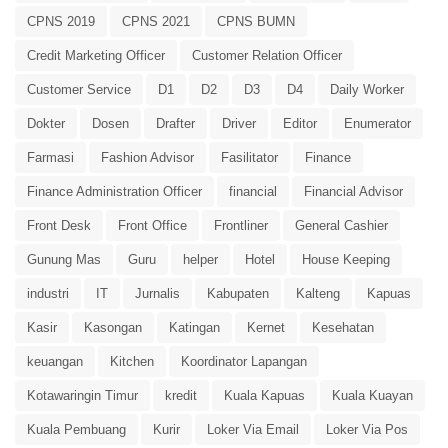
CPNS 2019
CPNS 2021
CPNS BUMN
Credit Marketing Officer
Customer Relation Officer
Customer Service
D1
D2
D3
D4
Daily Worker
Dokter
Dosen
Drafter
Driver
Editor
Enumerator
Farmasi
Fashion Advisor
Fasilitator
Finance
Finance Administration Officer
financial
Financial Advisor
Front Desk
Front Office
Frontliner
General Cashier
Gunung Mas
Guru
helper
Hotel
House Keeping
industri
IT
Jurnalis
Kabupaten
Kalteng
Kapuas
Kasir
Kasongan
Katingan
Kernet
Kesehatan
keuangan
Kitchen
Koordinator Lapangan
Kotawaringin Timur
kredit
Kuala Kapuas
Kuala Kuayan
Kuala Pembuang
Kurir
Loker Via Email
Loker Via Pos