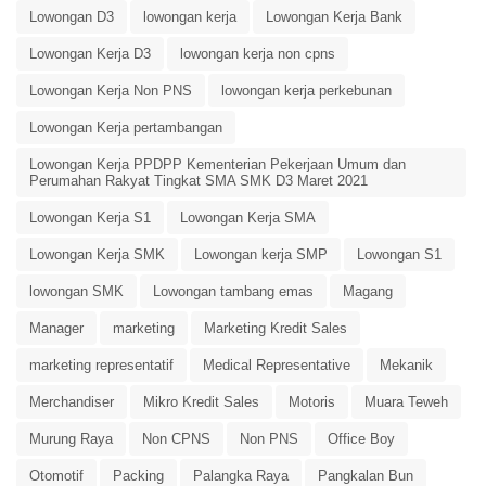
Lowongan D3
lowongan kerja
Lowongan Kerja Bank
Lowongan Kerja D3
lowongan kerja non cpns
Lowongan Kerja Non PNS
lowongan kerja perkebunan
Lowongan Kerja pertambangan
Lowongan Kerja PPDPP Kementerian Pekerjaan Umum dan
Perumahan Rakyat Tingkat SMA SMK D3 Maret 2021
Lowongan Kerja S1
Lowongan Kerja SMA
Lowongan Kerja SMK
Lowongan kerja SMP
Lowongan S1
lowongan SMK
Lowongan tambang emas
Magang
Manager
marketing
Marketing Kredit Sales
marketing representatif
Medical Representative
Mekanik
Merchandiser
Mikro Kredit Sales
Motoris
Muara Teweh
Murung Raya
Non CPNS
Non PNS
Office Boy
Otomotif
Packing
Palangka Raya
Pangkalan Bun