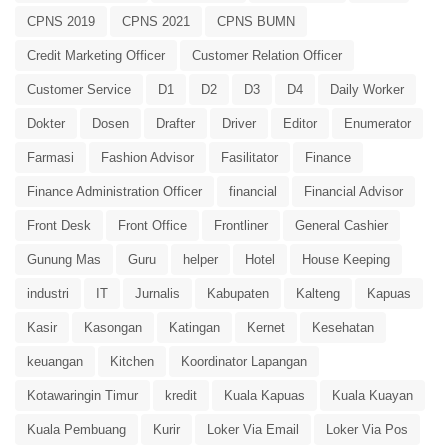
CPNS 2019
CPNS 2021
CPNS BUMN
Credit Marketing Officer
Customer Relation Officer
Customer Service
D1
D2
D3
D4
Daily Worker
Dokter
Dosen
Drafter
Driver
Editor
Enumerator
Farmasi
Fashion Advisor
Fasilitator
Finance
Finance Administration Officer
financial
Financial Advisor
Front Desk
Front Office
Frontliner
General Cashier
Gunung Mas
Guru
helper
Hotel
House Keeping
industri
IT
Jurnalis
Kabupaten
Kalteng
Kapuas
Kasir
Kasongan
Katingan
Kernet
Kesehatan
keuangan
Kitchen
Koordinator Lapangan
Kotawaringin Timur
kredit
Kuala Kapuas
Kuala Kuayan
Kuala Pembuang
Kurir
Loker Via Email
Loker Via Pos