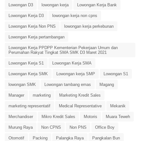
Lowongan D3
lowongan kerja
Lowongan Kerja Bank
Lowongan Kerja D3
lowongan kerja non cpns
Lowongan Kerja Non PNS
lowongan kerja perkebunan
Lowongan Kerja pertambangan
Lowongan Kerja PPDPP Kementerian Pekerjaan Umum dan
Perumahan Rakyat Tingkat SMA SMK D3 Maret 2021
Lowongan Kerja S1
Lowongan Kerja SMA
Lowongan Kerja SMK
Lowongan kerja SMP
Lowongan S1
lowongan SMK
Lowongan tambang emas
Magang
Manager
marketing
Marketing Kredit Sales
marketing representatif
Medical Representative
Mekanik
Merchandiser
Mikro Kredit Sales
Motoris
Muara Teweh
Murung Raya
Non CPNS
Non PNS
Office Boy
Otomotif
Packing
Palangka Raya
Pangkalan Bun