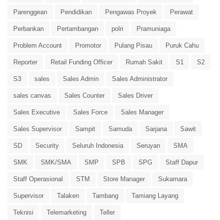
Parenggean
Pendidikan
Pengawas Proyek
Perawat
Perbankan
Pertambangan
polri
Pramuniaga
Problem Account
Promotor
Pulang Pisau
Puruk Cahu
Reporter
Retail Funding Officer
Rumah Sakit
S1
S2
S3
sales
Sales Admin
Sales Administrator
sales canvas
Sales Counter
Sales Driver
Sales Executive
Sales Force
Sales Manager
Sales Supervisor
Sampit
Samuda
Sarjana
Sawit
SD
Security
Seluruh Indonesia
Seruyan
SMA
SMK
SMK/SMA
SMP
SPB
SPG
Staff Dapur
Staff Operasional
STM
Store Manager
Sukamara
Supervisor
Talaken
Tambang
Tamiang Layang
Teknisi
Telemarketing
Teller