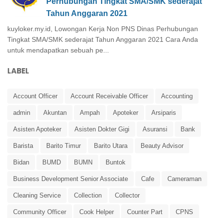
Perhubungan Tingkat SMA/SMK sederajat
Tahun Anggaran 2021
kuyloker.my.id, Lowongan Kerja Non PNS Dinas Perhubungan
Tingkat SMA/SMK sederajat Tahun Anggaran 2021 Cara Anda
untuk mendapatkan sebuah pe...
LABEL
Account Officer
Account Receivable Officer
Accounting
admin
Akuntan
Ampah
Apoteker
Arsiparis
Asisten Apoteker
Asisten Dokter Gigi
Asuransi
Bank
Barista
Barito Timur
Barito Utara
Beauty Advisor
Bidan
BUMD
BUMN
Buntok
Business Development Senior Associate
Cafe
Cameraman
Cleaning Service
Collection
Collector
Community Officer
Cook Helper
Counter Part
CPNS