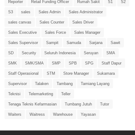
Reporter
Retail Funding Officer
Rumah Sakit
S1
S2
S3
sales
Sales Admin
Sales Administrator
sales canvas
Sales Counter
Sales Driver
Sales Executive
Sales Force
Sales Manager
Sales Supervisor
Sampit
Samuda
Sarjana
Sawit
SD
Security
Seluruh Indonesia
Seruyan
SMA
SMK
SMK/SMA
SMP
SPB
SPG
Staff Dapur
Staff Operasional
STM
Store Manager
Sukamara
Supervisor
Talaken
Tambang
Tamiang Layang
Teknisi
Telemarketing
Teller
Tenaga Teknis Kefarmasian
Tumbang Jutuh
Tutor
Waiters
Waitress
Warehouse
Yayasan