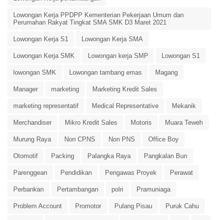
Lowongan Kerja PPDPP Kementerian Pekerjaan Umum dan
Perumahan Rakyat Tingkat SMA SMK D3 Maret 2021
Lowongan Kerja S1
Lowongan Kerja SMA
Lowongan Kerja SMK
Lowongan kerja SMP
Lowongan S1
lowongan SMK
Lowongan tambang emas
Magang
Manager
marketing
Marketing Kredit Sales
marketing representatif
Medical Representative
Mekanik
Merchandiser
Mikro Kredit Sales
Motoris
Muara Teweh
Murung Raya
Non CPNS
Non PNS
Office Boy
Otomotif
Packing
Palangka Raya
Pangkalan Bun
Parenggean
Pendidikan
Pengawas Proyek
Perawat
Perbankan
Pertambangan
polri
Pramuniaga
Problem Account
Promotor
Pulang Pisau
Puruk Cahu