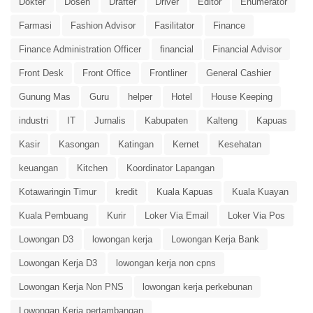
Dokter
Dosen
Drafter
Driver
Editor
Enumerator
Farmasi
Fashion Advisor
Fasilitator
Finance
Finance Administration Officer
financial
Financial Advisor
Front Desk
Front Office
Frontliner
General Cashier
Gunung Mas
Guru
helper
Hotel
House Keeping
industri
IT
Jurnalis
Kabupaten
Kalteng
Kapuas
Kasir
Kasongan
Katingan
Kernet
Kesehatan
keuangan
Kitchen
Koordinator Lapangan
Kotawaringin Timur
kredit
Kuala Kapuas
Kuala Kuayan
Kuala Pembuang
Kurir
Loker Via Email
Loker Via Pos
Lowongan D3
lowongan kerja
Lowongan Kerja Bank
Lowongan Kerja D3
lowongan kerja non cpns
Lowongan Kerja Non PNS
lowongan kerja perkebunan
Lowongan Kerja pertambangan