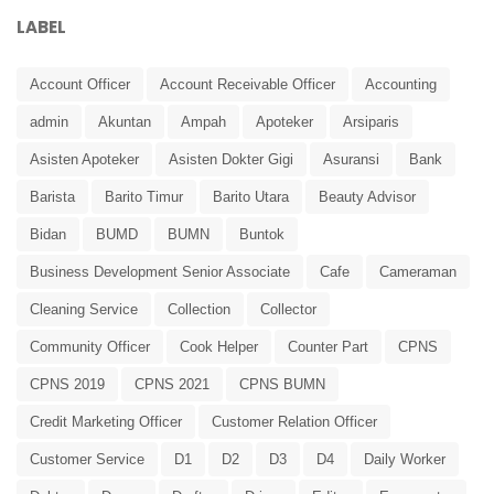
LABEL
Account Officer
Account Receivable Officer
Accounting
admin
Akuntan
Ampah
Apoteker
Arsiparis
Asisten Apoteker
Asisten Dokter Gigi
Asuransi
Bank
Barista
Barito Timur
Barito Utara
Beauty Advisor
Bidan
BUMD
BUMN
Buntok
Business Development Senior Associate
Cafe
Cameraman
Cleaning Service
Collection
Collector
Community Officer
Cook Helper
Counter Part
CPNS
CPNS 2019
CPNS 2021
CPNS BUMN
Credit Marketing Officer
Customer Relation Officer
Customer Service
D1
D2
D3
D4
Daily Worker