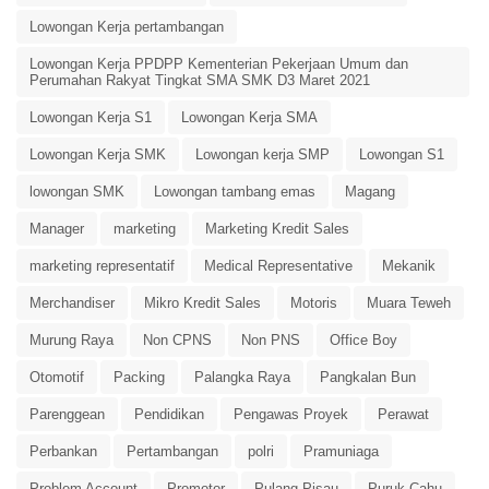
Lowongan Kerja pertambangan
Lowongan Kerja PPDPP Kementerian Pekerjaan Umum dan
Perumahan Rakyat Tingkat SMA SMK D3 Maret 2021
Lowongan Kerja S1
Lowongan Kerja SMA
Lowongan Kerja SMK
Lowongan kerja SMP
Lowongan S1
lowongan SMK
Lowongan tambang emas
Magang
Manager
marketing
Marketing Kredit Sales
marketing representatif
Medical Representative
Mekanik
Merchandiser
Mikro Kredit Sales
Motoris
Muara Teweh
Murung Raya
Non CPNS
Non PNS
Office Boy
Otomotif
Packing
Palangka Raya
Pangkalan Bun
Parenggean
Pendidikan
Pengawas Proyek
Perawat
Perbankan
Pertambangan
polri
Pramuniaga
Problem Account
Promotor
Pulang Pisau
Puruk Cahu