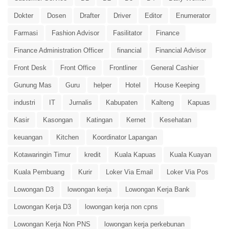
Dokter
Dosen
Drafter
Driver
Editor
Enumerator
Farmasi
Fashion Advisor
Fasilitator
Finance
Finance Administration Officer
financial
Financial Advisor
Front Desk
Front Office
Frontliner
General Cashier
Gunung Mas
Guru
helper
Hotel
House Keeping
industri
IT
Jurnalis
Kabupaten
Kalteng
Kapuas
Kasir
Kasongan
Katingan
Kernet
Kesehatan
keuangan
Kitchen
Koordinator Lapangan
Kotawaringin Timur
kredit
Kuala Kapuas
Kuala Kuayan
Kuala Pembuang
Kurir
Loker Via Email
Loker Via Pos
Lowongan D3
lowongan kerja
Lowongan Kerja Bank
Lowongan Kerja D3
lowongan kerja non cpns
Lowongan Kerja Non PNS
lowongan kerja perkebunan