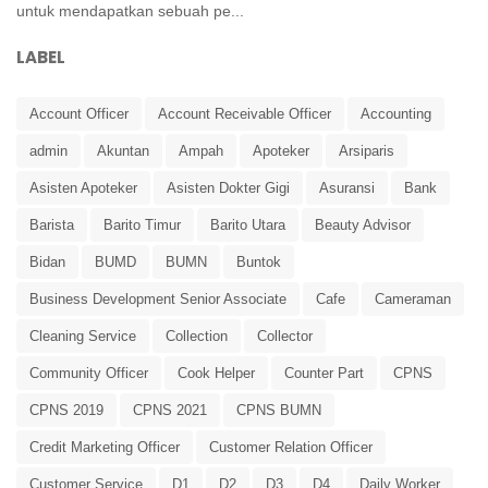
untuk mendapatkan sebuah pe...
LABEL
Account Officer
Account Receivable Officer
Accounting
admin
Akuntan
Ampah
Apoteker
Arsiparis
Asisten Apoteker
Asisten Dokter Gigi
Asuransi
Bank
Barista
Barito Timur
Barito Utara
Beauty Advisor
Bidan
BUMD
BUMN
Buntok
Business Development Senior Associate
Cafe
Cameraman
Cleaning Service
Collection
Collector
Community Officer
Cook Helper
Counter Part
CPNS
CPNS 2019
CPNS 2021
CPNS BUMN
Credit Marketing Officer
Customer Relation Officer
Customer Service
D1
D2
D3
D4
Daily Worker