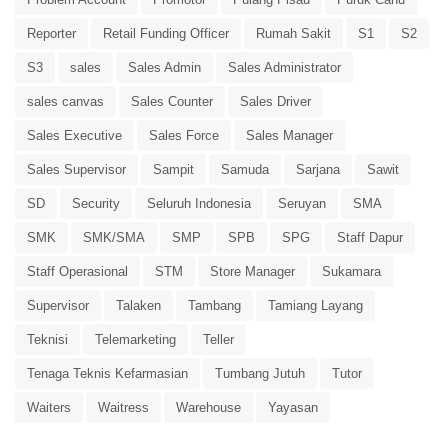
Reporter
Retail Funding Officer
Rumah Sakit
S1
S2
S3
sales
Sales Admin
Sales Administrator
sales canvas
Sales Counter
Sales Driver
Sales Executive
Sales Force
Sales Manager
Sales Supervisor
Sampit
Samuda
Sarjana
Sawit
SD
Security
Seluruh Indonesia
Seruyan
SMA
SMK
SMK/SMA
SMP
SPB
SPG
Staff Dapur
Staff Operasional
STM
Store Manager
Sukamara
Supervisor
Talaken
Tambang
Tamiang Layang
Teknisi
Telemarketing
Teller
Tenaga Teknis Kefarmasian
Tumbang Jutuh
Tutor
Waiters
Waitress
Warehouse
Yayasan