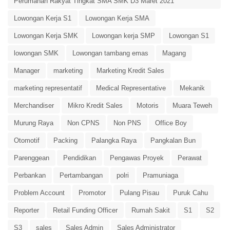
Perumahan Rakyat Tingkat SMA SMK D3 Maret 2021
Lowongan Kerja S1
Lowongan Kerja SMA
Lowongan Kerja SMK
Lowongan kerja SMP
Lowongan S1
lowongan SMK
Lowongan tambang emas
Magang
Manager
marketing
Marketing Kredit Sales
marketing representatif
Medical Representative
Mekanik
Merchandiser
Mikro Kredit Sales
Motoris
Muara Teweh
Murung Raya
Non CPNS
Non PNS
Office Boy
Otomotif
Packing
Palangka Raya
Pangkalan Bun
Parenggean
Pendidikan
Pengawas Proyek
Perawat
Perbankan
Pertambangan
polri
Pramuniaga
Problem Account
Promotor
Pulang Pisau
Puruk Cahu
Reporter
Retail Funding Officer
Rumah Sakit
S1
S2
S3
sales
Sales Admin
Sales Administrator