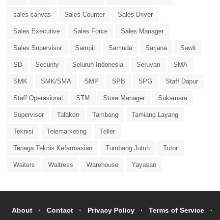
sales canvas
Sales Counter
Sales Driver
Sales Executive
Sales Force
Sales Manager
Sales Supervisor
Sampit
Samuda
Sarjana
Sawit
SD
Security
Seluruh Indonesia
Seruyan
SMA
SMK
SMK/SMA
SMP
SPB
SPG
Staff Dapur
Staff Operasional
STM
Store Manager
Sukamara
Supervisor
Talaken
Tambang
Tamiang Layang
Teknisi
Telemarketing
Teller
Tenaga Teknis Kefarmasian
Tumbang Jutuh
Tutor
Waiters
Waitress
Warehouse
Yayasan
About
Contact
Privacy Policy
Terms of Service