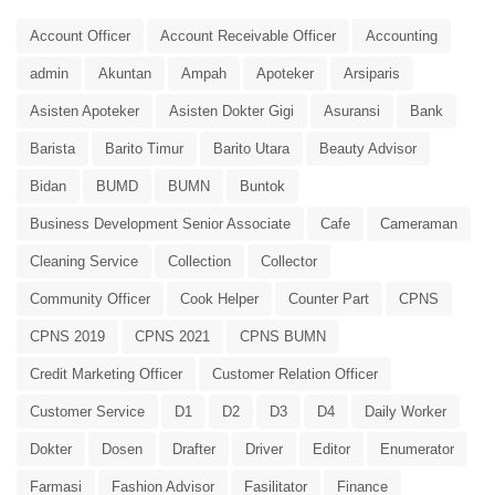
Account Officer
Account Receivable Officer
Accounting
admin
Akuntan
Ampah
Apoteker
Arsiparis
Asisten Apoteker
Asisten Dokter Gigi
Asuransi
Bank
Barista
Barito Timur
Barito Utara
Beauty Advisor
Bidan
BUMD
BUMN
Buntok
Business Development Senior Associate
Cafe
Cameraman
Cleaning Service
Collection
Collector
Community Officer
Cook Helper
Counter Part
CPNS
CPNS 2019
CPNS 2021
CPNS BUMN
Credit Marketing Officer
Customer Relation Officer
Customer Service
D1
D2
D3
D4
Daily Worker
Dokter
Dosen
Drafter
Driver
Editor
Enumerator
Farmasi
Fashion Advisor
Fasilitator
Finance