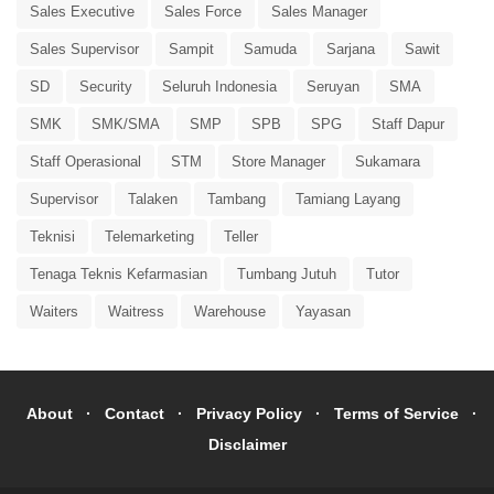
Sales Executive
Sales Force
Sales Manager
Sales Supervisor
Sampit
Samuda
Sarjana
Sawit
SD
Security
Seluruh Indonesia
Seruyan
SMA
SMK
SMK/SMA
SMP
SPB
SPG
Staff Dapur
Staff Operasional
STM
Store Manager
Sukamara
Supervisor
Talaken
Tambang
Tamiang Layang
Teknisi
Telemarketing
Teller
Tenaga Teknis Kefarmasian
Tumbang Jutuh
Tutor
Waiters
Waitress
Warehouse
Yayasan
About
Contact
Privacy Policy
Terms of Service
Disclaimer