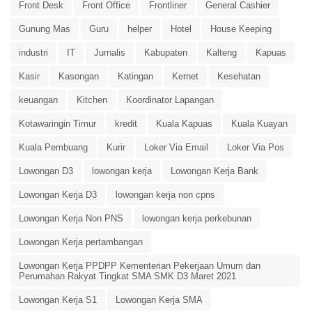
Front Desk
Front Office
Frontliner
General Cashier
Gunung Mas
Guru
helper
Hotel
House Keeping
industri
IT
Jurnalis
Kabupaten
Kalteng
Kapuas
Kasir
Kasongan
Katingan
Kernet
Kesehatan
keuangan
Kitchen
Koordinator Lapangan
Kotawaringin Timur
kredit
Kuala Kapuas
Kuala Kuayan
Kuala Pembuang
Kurir
Loker Via Email
Loker Via Pos
Lowongan D3
lowongan kerja
Lowongan Kerja Bank
Lowongan Kerja D3
lowongan kerja non cpns
Lowongan Kerja Non PNS
lowongan kerja perkebunan
Lowongan Kerja pertambangan
Lowongan Kerja PPDPP Kementerian Pekerjaan Umum dan
Perumahan Rakyat Tingkat SMA SMK D3 Maret 2021
Lowongan Kerja S1
Lowongan Kerja SMA