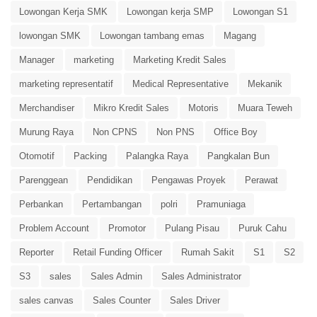
Lowongan Kerja SMK
Lowongan kerja SMP
Lowongan S1
lowongan SMK
Lowongan tambang emas
Magang
Manager
marketing
Marketing Kredit Sales
marketing representatif
Medical Representative
Mekanik
Merchandiser
Mikro Kredit Sales
Motoris
Muara Teweh
Murung Raya
Non CPNS
Non PNS
Office Boy
Otomotif
Packing
Palangka Raya
Pangkalan Bun
Parenggean
Pendidikan
Pengawas Proyek
Perawat
Perbankan
Pertambangan
polri
Pramuniaga
Problem Account
Promotor
Pulang Pisau
Puruk Cahu
Reporter
Retail Funding Officer
Rumah Sakit
S1
S2
S3
sales
Sales Admin
Sales Administrator
sales canvas
Sales Counter
Sales Driver