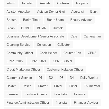
admin
Akuntan
Ampah
Apoteker
Arsiparis
Asisten Apoteker
Asisten Dokter Gigi
Asuransi
Bank
Barista
Barito Timur
Barito Utara
Beauty Advisor
Bidan
BUMD
BUMN
Buntok
Business Development Senior Associate
Cafe
Cameraman
Cleaning Service
Collection
Collector
Community Officer
Cook Helper
Counter Part
CPNS
CPNS 2019
CPNS 2021
CPNS BUMN
Credit Marketing Officer
Customer Relation Officer
Customer Service
D1
D2
D3
D4
Daily Worker
Dokter
Dosen
Drafter
Driver
Editor
Enumerator
Farmasi
Fashion Advisor
Fasilitator
Finance
Finance Administration Officer
financial
Financial Advisor