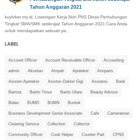
Tahun Anggaran 2021
kuyloker.my.id, Lowongan Kerja Non PNS Dinas Perhubungan
Tingkat SMA/SMK sederajat Tahun Anggaran 2021 Cara Anda
untuk mendapatkan sebuah pe...
LABEL
Account Officer
Account Receivable Officer
Accounting
admin
Akuntan
Ampah
Apoteker
Arsiparis
Asisten Apoteker
Asisten Dokter Gigi
Asuransi
Bank
Barista
Barito Timur
Barito Utara
Beauty Advisor
Bidan
BUMD
BUMN
Buntok
Business Development Senior Associate
Cafe
Cameraman
Cleaning Service
Collection
Collector
Community Officer
Cook Helper
Counter Part
CPNS