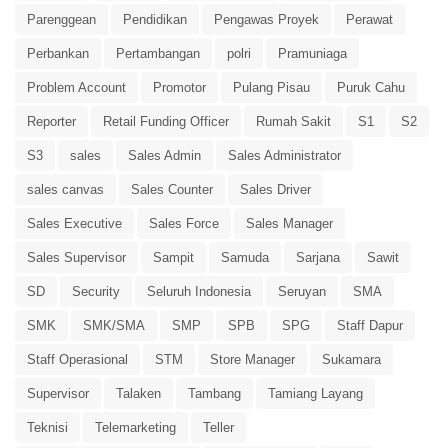
Parenggean
Pendidikan
Pengawas Proyek
Perawat
Perbankan
Pertambangan
polri
Pramuniaga
Problem Account
Promotor
Pulang Pisau
Puruk Cahu
Reporter
Retail Funding Officer
Rumah Sakit
S1
S2
S3
sales
Sales Admin
Sales Administrator
sales canvas
Sales Counter
Sales Driver
Sales Executive
Sales Force
Sales Manager
Sales Supervisor
Sampit
Samuda
Sarjana
Sawit
SD
Security
Seluruh Indonesia
Seruyan
SMA
SMK
SMK/SMA
SMP
SPB
SPG
Staff Dapur
Staff Operasional
STM
Store Manager
Sukamara
Supervisor
Talaken
Tambang
Tamiang Layang
Teknisi
Telemarketing
Teller