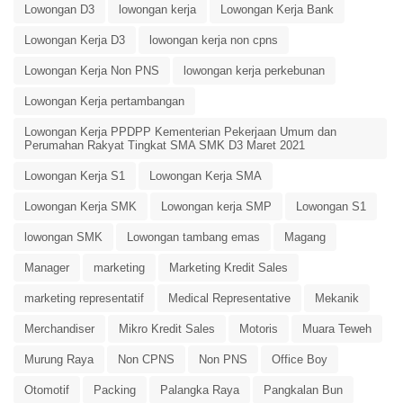
Lowongan D3
lowongan kerja
Lowongan Kerja Bank
Lowongan Kerja D3
lowongan kerja non cpns
Lowongan Kerja Non PNS
lowongan kerja perkebunan
Lowongan Kerja pertambangan
Lowongan Kerja PPDPP Kementerian Pekerjaan Umum dan
Perumahan Rakyat Tingkat SMA SMK D3 Maret 2021
Lowongan Kerja S1
Lowongan Kerja SMA
Lowongan Kerja SMK
Lowongan kerja SMP
Lowongan S1
lowongan SMK
Lowongan tambang emas
Magang
Manager
marketing
Marketing Kredit Sales
marketing representatif
Medical Representative
Mekanik
Merchandiser
Mikro Kredit Sales
Motoris
Muara Teweh
Murung Raya
Non CPNS
Non PNS
Office Boy
Otomotif
Packing
Palangka Raya
Pangkalan Bun