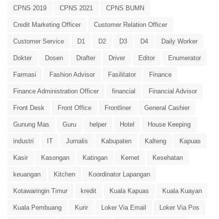
CPNS 2019
CPNS 2021
CPNS BUMN
Credit Marketing Officer
Customer Relation Officer
Customer Service
D1
D2
D3
D4
Daily Worker
Dokter
Dosen
Drafter
Driver
Editor
Enumerator
Farmasi
Fashion Advisor
Fasilitator
Finance
Finance Administration Officer
financial
Financial Advisor
Front Desk
Front Office
Frontliner
General Cashier
Gunung Mas
Guru
helper
Hotel
House Keeping
industri
IT
Jurnalis
Kabupaten
Kalteng
Kapuas
Kasir
Kasongan
Katingan
Kernet
Kesehatan
keuangan
Kitchen
Koordinator Lapangan
Kotawaringin Timur
kredit
Kuala Kapuas
Kuala Kuayan
Kuala Pembuang
Kurir
Loker Via Email
Loker Via Pos