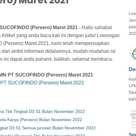
ro) Maret 2021
Low
Jan
pel
SUCOFINDO (Persero) Maret 2021
- Hallo sahabat
202
 Artikel yang anda baca kali ini dengan judul Lowongan
Persero) Maret 2021, kami telah mempersiapkan
ca dan ambil informasi didalamnya. mudah-mudahan isi
lis ini dapat anda pahami. baiklah, selamat membaca.
De
MN PT SUCOFINDO (Persero) Maret 2021
kuy
PT SUCOFINDO (Persero) Maret 2021
LPM
Des
bah
ma Tbk Tingkat D3 S1 Bulan November 2022
rta Karya (Persero) Bulan November 2022
gkat D3 S1 Semua jurusan Bulan November 2022
Se
andiri (Persero) Tbk Bulan November 2022