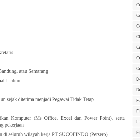
C
Co
C
C
Cr
retaris
Cu
C
 Bandung, atau Semarang
D
al 1 tahun
Dr
hun sejak diterima menjadi Pegawai Tidak Tetap
F
F
ikan Komputer (Ms Office, Excel dan Power Point), serta
fi
g pekerjaan
Fr
an di seluruh wilayah kerja PT SUCOFINDO (Persero)