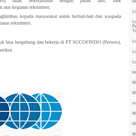
 tidak bekerjasama dengan pihak lain, baik
l
n atas kegiatan rekrutmen;
L
imbau kepada masyarakat untuk berhati-hati dan waspada
L
iatan rekrutmen.
P
T
L
tuk bisa bergabung dan bekerja di PT SUCOFINDO (Persero),
berikut
L
L
l
M
Ma
ma
M
M
M