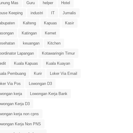
unung Mas
Guru
helper
Hotel
ouse Keeping
industri
IT
Jurnalis
abupaten
Kalteng
Kapuas
Kasir
asongan
Katingan
Kernet
esehatan
keuangan
Kitchen
oordinator Lapangan
Kotawaringin Timur
edit
Kuala Kapuas
Kuala Kuayan
uala Pembuang
Kurir
Loker Via Email
oker Via Pos
Lowongan D3
owongan kerja
Lowongan Kerja Bank
owongan Kerja D3
owongan kerja non cpns
owongan Kerja Non PNS