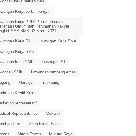
owongan kerja perkebunan
owongan Kerja pertambangan
owongan Kerja PPDPP Kementerian
ekerjaan Umum dan Perumahan Rakyat
ingkat SMA SMK D3 Maret 2021
owongan Kerja S1
Lowongan Kerja SMA
owongan Kerja SMK
owongan kerja SMP
Lowongan S1
owongan SMK
Lowongan tambang emas
agang
Manager
marketing
rketing Kredit Sales
rketing representatif
edical Representative
Mekanik
erchandiser
Mikro Kredit Sales
otoris
Muara Teweh
Murung Raya