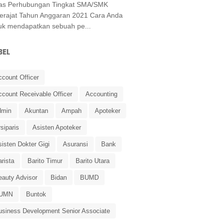
as Perhubungan Tingkat SMA/SMK
erajat Tahun Anggaran 2021 Cara Anda
uk mendapatkan sebuah pe...
BEL
ccount Officer
ccount Receivable Officer
Accounting
dmin
Akuntan
Ampah
Apoteker
siparis
Asisten Apoteker
isten Dokter Gigi
Asuransi
Bank
rista
Barito Timur
Barito Utara
eauty Advisor
Bidan
BUMD
UMN
Buntok
usiness Development Senior Associate