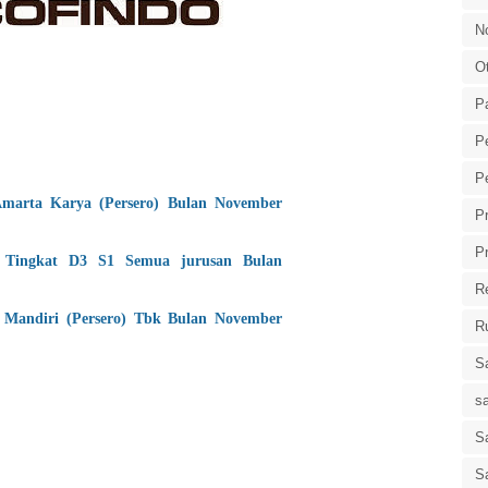
N
O
P
P
P
arta Karya (Persero) Bulan November
P
P
Tingkat D3 S1 Semua jurusan Bulan
R
Mandiri (Persero) Tbk Bulan November
R
S
s
Sa
S