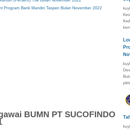
nt Program Bank Mandiri Taspen Bulan November 2022
kuy
Kes
Ked
kem
Lo
Pr
No
kuy
Dev
Bul
piki
egawai BUMN PT SUCOFINDO
Ta
1
kuy