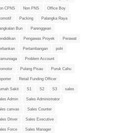
on CPNS
Non PNS
Office Boy
tomotif
Packing
Palangka Raya
angkalan Bun
Parenggean
endidikan
Pengawas Proyek
Perawat
erbankan
Pertambangan
polri
ramuniaga
Problem Account
romotor
Pulang Pisau
Puruk Cahu
eporter
Retail Funding Officer
umah Sakit
S1
S2
S3
sales
ales Admin
Sales Administrator
ales canvas
Sales Counter
les Driver
Sales Executive
ales Force
Sales Manager