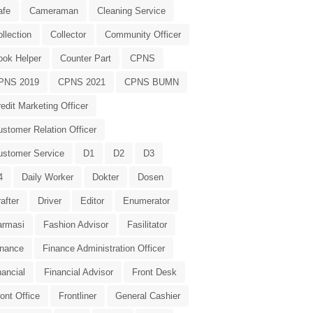
afe
Cameraman
Cleaning Service
llection
Collector
Community Officer
ook Helper
Counter Part
CPNS
PNS 2019
CPNS 2021
CPNS BUMN
edit Marketing Officer
stomer Relation Officer
ustomer Service
D1
D2
D3
4
Daily Worker
Dokter
Dosen
after
Driver
Editor
Enumerator
armasi
Fashion Advisor
Fasilitator
inance
Finance Administration Officer
nancial
Financial Advisor
Front Desk
ont Office
Frontliner
General Cashier