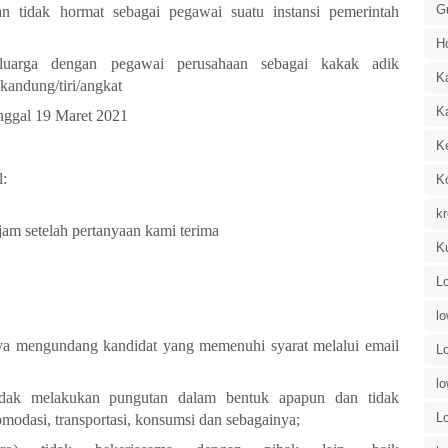
G
n tidak hormat sebagai pegawai suatu instansi pemerintah
H
uarga dengan pegawai perusahaan sebagai kakak adik
K
 kandung/tiri/angkat
K
nggal 19 Maret 2021
K
l:
K
kr
am setelah pertanyaan kami terima
K
L
l
 mengundang kandidat yang memenuhi syarat melalui email
L
l
ak melakukan pungutan dalam bentuk apapun dan tidak
L
odasi, transportasi, konsumsi dan sebagainya;