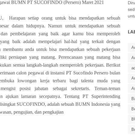
egawai BUMN PT SUCOFINDO (Persero) Maret 2021
Din
sed
unt
rapan setiap orang untuk bisa mendapatkan sebuah
rbesar dalam hidupnya. Namun untuk mendapatkan sebuah
LA
n dan pembelajaran yang baik agar kamu bisa memperoleh
yang baik adalah mempelajari hal-hal yang terkait dengan
A
isa membantu anda untuk bisa mendapatkan sebuah pekerjaan
ki persiapan yang matang. Perencanaan yang matang bisa
A
kan semua langkah-langkah memperoleh pekerjaan. Berikut
a
erimaan calon pegawai di instansi PT Sucofindo Persero bulan
Ar
mbuka lowongan kerja terbaru bagi talenta muda yang
mengisi posisi jabatan sebagai sekretaris. Teman-teman
As
an ajukan lamaran secepatnya. Tentang PT Superintending
Ba
er disingkat SUCOFINDO, adalah sebuah BUMN Indonesia yang
B
wasan, pengujian, dan pengkajian
B
B