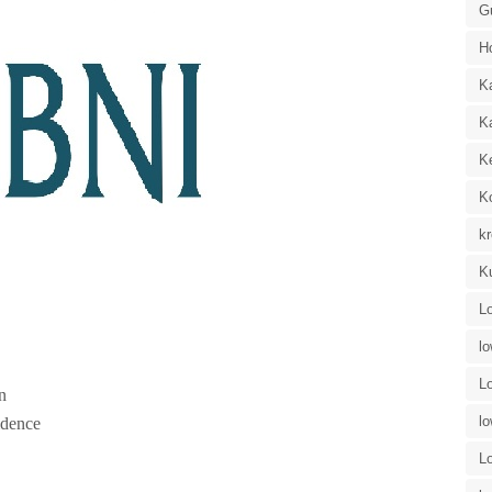
G
H
K
K
K
K
kr
K
L
l
L
n
l
dence
L