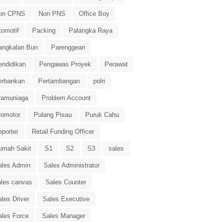
on CPNS
Non PNS
Office Boy
tomotif
Packing
Palangka Raya
angkalan Bun
Parenggean
endidikan
Pengawas Proyek
Perawat
erbankan
Pertambangan
polri
ramuniaga
Problem Account
romotor
Pulang Pisau
Puruk Cahu
eporter
Retail Funding Officer
umah Sakit
S1
S2
S3
sales
ales Admin
Sales Administrator
ales canvas
Sales Counter
les Driver
Sales Executive
ales Force
Sales Manager