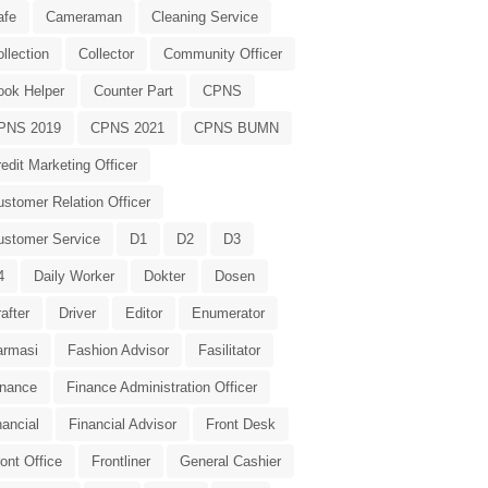
afe
Cameraman
Cleaning Service
llection
Collector
Community Officer
ook Helper
Counter Part
CPNS
PNS 2019
CPNS 2021
CPNS BUMN
edit Marketing Officer
stomer Relation Officer
ustomer Service
D1
D2
D3
4
Daily Worker
Dokter
Dosen
after
Driver
Editor
Enumerator
armasi
Fashion Advisor
Fasilitator
inance
Finance Administration Officer
nancial
Financial Advisor
Front Desk
ont Office
Frontliner
General Cashier