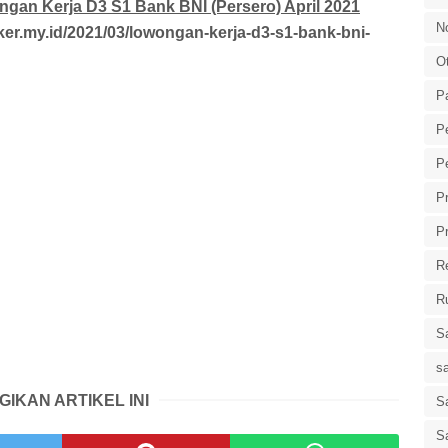
gan Kerja D3 S1 Bank BNI (Persero) April 2021
N
ker.my.id/2021/03/lowongan-kerja-d3-s1-bank-bni-
O
P
P
P
P
P
R
R
S
s
GIKAN ARTIKEL INI
Sa
S