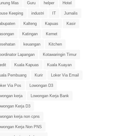
unung Mas
Guru
helper
Hotel
ouse Keeping
industri
IT
Jurnalis
abupaten
Kalteng
Kapuas
Kasir
asongan
Katingan
Kernet
esehatan
keuangan
Kitchen
oordinator Lapangan
Kotawaringin Timur
edit
Kuala Kapuas
Kuala Kuayan
uala Pembuang
Kurir
Loker Via Email
oker Via Pos
Lowongan D3
owongan kerja
Lowongan Kerja Bank
owongan Kerja D3
owongan kerja non cpns
owongan Kerja Non PNS