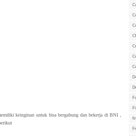
C
Co
C
C
Cr
Cu
C
D
Dr
F
F
miliki keinginan untuk bisa bergabung dan bekerja di BNI ,
fi
berikut
Fr