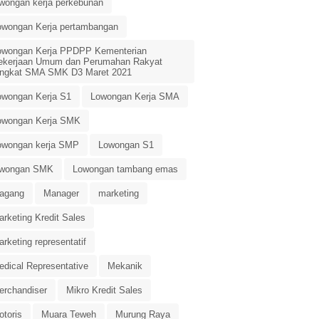
owongan kerja perkebunan
owongan Kerja pertambangan
owongan Kerja PPDPP Kementerian
ekerjaan Umum dan Perumahan Rakyat
ingkat SMA SMK D3 Maret 2021
owongan Kerja S1
Lowongan Kerja SMA
owongan Kerja SMK
owongan kerja SMP
Lowongan S1
owongan SMK
Lowongan tambang emas
agang
Manager
marketing
rketing Kredit Sales
rketing representatif
edical Representative
Mekanik
erchandiser
Mikro Kredit Sales
otoris
Muara Teweh
Murung Raya