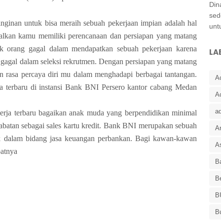
Din
sed
nan untuk bisa meraih sebuah pekerjaan impian adalah hal
unt
salkan kamu memiliki perencanaan dan persiapan yang matang
ak orang gagal dalam mendapatkan sebuah pekerjaan karena
LA
 gagal dalam seleksi rekrutmen. Dengan persiapan yang matang
rasa percaya diri mu dalam menghadapi berbagai tantangan.
A
a terbaru di instansi Bank BNI Persero kantor cabang Medan
A
a
a terbaru bagaikan anak muda yang berpendidikan minimal
jabatan sebagai sales kartu kredit. Bank BNI merupakan sebuah
Ar
 dalam bidang jasa keuangan perbankan. Bagi kawan-kawan
As
patnya
Ba
B
B
B