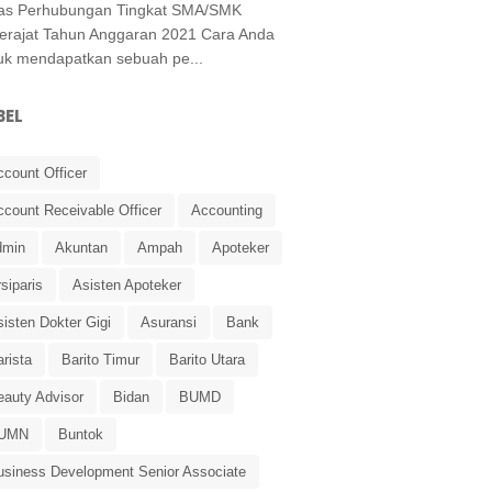
as Perhubungan Tingkat SMA/SMK
erajat Tahun Anggaran 2021 Cara Anda
uk mendapatkan sebuah pe...
BEL
ccount Officer
ccount Receivable Officer
Accounting
dmin
Akuntan
Ampah
Apoteker
siparis
Asisten Apoteker
isten Dokter Gigi
Asuransi
Bank
rista
Barito Timur
Barito Utara
eauty Advisor
Bidan
BUMD
UMN
Buntok
usiness Development Senior Associate