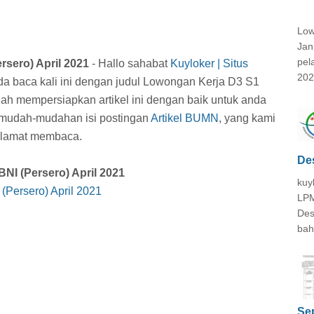
Low
Jan
pel
sero) April 2021
- Hallo sahabat
Kuyloker | Situs
202
nda baca kali ini dengan judul Lowongan Kerja D3 S1
elah mempersiapkan artikel ini dengan baik untuk anda
. mudah-mudahan isi postingan
Artikel BUMN
, yang kami
 selamat membaca.
De
NI (Persero) April 2021
kuy
Persero) April 2021
LPM
Des
bah
Se