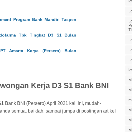
l
L
opment Program Bank Mandiri Taspen
L
P
T
dofarma Tbk Tingkat D3 S1 Bulan
L
L
T Amarta Karya (Persero) Bulan
L
l
M
Lowongan Kerja D3 S1 Bank BNI
Ma
ma
1 Bank BNI (Persero) April 2021 kali ini, mudah-
M
nda semua. baiklah, sampai jumpa di postingan artikel
M
M