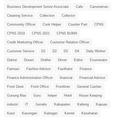
Business Development Senior Associate
Cafe
Cameraman
Cleaning Service
Collection
Collector
Community Officer
Cook Helper
Counter Part
CPNS
CPNS 2019
CPNS 2021
CPNS BUMN
Credit Marketing Officer
Customer Relation Officer
Customer Service
D1
D2
D3
D4
Daily Worker
Dokter
Dosen
Drafter
Driver
Editor
Enumerator
Farmasi
Fashion Advisor
Fasilitator
Finance
Finance Administration Officer
financial
Financial Advisor
Front Desk
Front Office
Frontliner
General Cashier
Gunung Mas
Guru
helper
Hotel
House Keeping
industri
IT
Jurnalis
Kabupaten
Kalteng
Kapuas
Kasir
Kasongan
Katingan
Kernet
Kesehatan