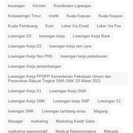
keuangan
Kitchen
Koordinator Lapangan
Kotawaringin Timur
kredit
Kuala Kapuas
Kuala Kuayan
Kuala Pembuang
Kurir
Loker Via Email
Loker Via Pos
Lowongan D3
lowongan kerja
Lowongan Kerja Bank
Lowongan Kerja D3
lowongan kerja non cpns
Lowongan Kerja Non PNS
lowongan kerja perkebunan
Lowongan Kerja pertambangan
Lowongan Kerja PPDPP Kementerian Pekerjaan Umum dan
Perumahan Rakyat Tingkat SMA SMK D3 Maret 2021
Lowongan Kerja S1
Lowongan Kerja SMA
Lowongan Kerja SMK
Lowongan kerja SMP
Lowongan S1
lowongan SMK
Lowongan tambang emas
Magang
Manager
marketing
Marketing Kredit Sales
marketing representatif
Medical Representative
Mekanik