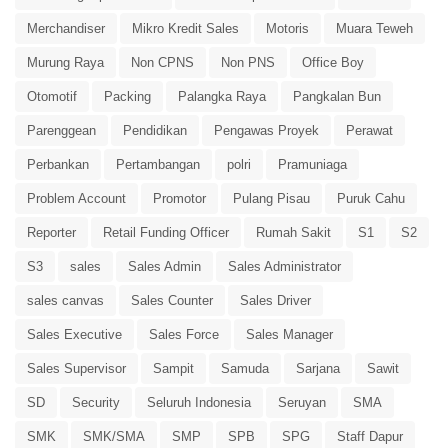
Merchandiser
Mikro Kredit Sales
Motoris
Muara Teweh
Murung Raya
Non CPNS
Non PNS
Office Boy
Otomotif
Packing
Palangka Raya
Pangkalan Bun
Parenggean
Pendidikan
Pengawas Proyek
Perawat
Perbankan
Pertambangan
polri
Pramuniaga
Problem Account
Promotor
Pulang Pisau
Puruk Cahu
Reporter
Retail Funding Officer
Rumah Sakit
S1
S2
S3
sales
Sales Admin
Sales Administrator
sales canvas
Sales Counter
Sales Driver
Sales Executive
Sales Force
Sales Manager
Sales Supervisor
Sampit
Samuda
Sarjana
Sawit
SD
Security
Seluruh Indonesia
Seruyan
SMA
SMK
SMK/SMA
SMP
SPB
SPG
Staff Dapur