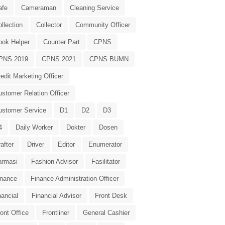
afe
Cameraman
Cleaning Service
llection
Collector
Community Officer
ook Helper
Counter Part
CPNS
PNS 2019
CPNS 2021
CPNS BUMN
edit Marketing Officer
stomer Relation Officer
ustomer Service
D1
D2
D3
4
Daily Worker
Dokter
Dosen
after
Driver
Editor
Enumerator
armasi
Fashion Advisor
Fasilitator
inance
Finance Administration Officer
nancial
Financial Advisor
Front Desk
ont Office
Frontliner
General Cashier