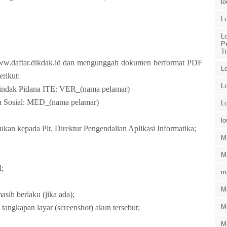
l
L
L
P
T
www.daftar.dikdak.id dan mengunggah dokumen berformat PDF
L
rikut:
L
n Tindak Pidana ITE: VER_(nama pelamar)
ia Sosial: MED_(nama pelamar)
L
l
ukan kepada Plt. Direktur Pengendalian Aplikasi Informatika;
M
Ma
l;
ma
M
asih berlaku (jika ada);
M
tangkapan layar (screenshot) akun tersebut;
M