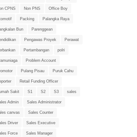
on CPNS
Non PNS
Office Boy
tomotif
Packing
Palangka Raya
angkalan Bun
Parenggean
endidikan
Pengawas Proyek
Perawat
erbankan
Pertambangan
polri
ramuniaga
Problem Account
romotor
Pulang Pisau
Puruk Cahu
eporter
Retail Funding Officer
umah Sakit
S1
S2
S3
sales
ales Admin
Sales Administrator
ales canvas
Sales Counter
les Driver
Sales Executive
ales Force
Sales Manager