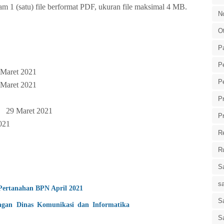
 1 (satu) file berformat PDF, ukuran file maksimal 4 MB.
N
O
P
P
 Maret 2021
P
 Maret 2021
P
29 Maret 2021
P
021
R
R
S
s
Pertanahan BPN April 2021
Sa
gan Dinas Komunikasi dan Informatika
S