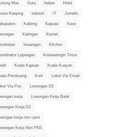
unung Mas
Guru
helper
Hotel
ouse Keeping
industri
IT
Jurnalis
abupaten
Kalteng
Kapuas
Kasir
asongan
Katingan
Kernet
esehatan
keuangan
Kitchen
oordinator Lapangan
Kotawaringin Timur
edit
Kuala Kapuas
Kuala Kuayan
uala Pembuang
Kurir
Loker Via Email
oker Via Pos
Lowongan D3
owongan kerja
Lowongan Kerja Bank
owongan Kerja D3
owongan kerja non cpns
owongan Kerja Non PNS