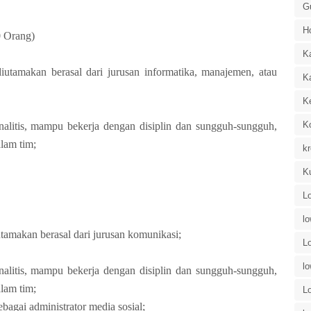
G
H
0 Orang)
K
diutamakan berasal dari jurusan informatika, manajemen, atau
K
K
K
nalitis, mampu bekerja dengan disiplin dan sungguh-sungguh,
lam tim;
kr
K
L
l
utamakan berasal dari jurusan komunikasi;
L
l
nalitis, mampu bekerja dengan disiplin dan sungguh-sungguh,
lam tim;
L
agai administrator media sosial;