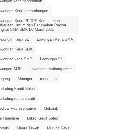
owongan kerja perkebunan
owongan Kerja pertambangan
owongan Kerja PPDPP Kementerian
ekerjaan Umum dan Perumahan Rakyat
ingkat SMA SMK D3 Maret 2021
owongan Kerja S1
Lowongan Kerja SMA
owongan Kerja SMK
owongan kerja SMP
Lowongan S1
owongan SMK
Lowongan tambang emas
agang
Manager
marketing
rketing Kredit Sales
rketing representatif
edical Representative
Mekanik
erchandiser
Mikro Kredit Sales
otoris
Muara Teweh
Murung Raya