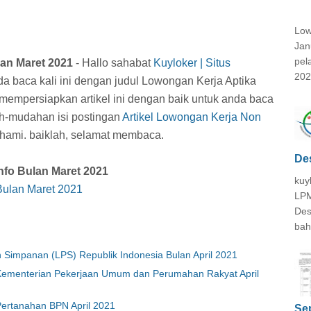
Low
Jan
pel
an Maret 2021
- Hallo sahabat
Kuyloker | Situs
202
nda baca kali ini dengan judul Lowongan Kerja Aptika
mempersiapkan artikel ini dengan baik untuk anda baca
h-mudahan isi postingan
Artikel Lowongan Kerja Non
pahami. baiklah, selamat membaca.
De
fo Bulan Maret 2021
kuy
Bulan Maret 2021
LPM
Des
bah
Simpanan (LPS) Republik Indonesia Bulan April 2021
menterian Pekerjaan Umum dan Perumahan Rakyat April
Pertanahan BPN April 2021
Se