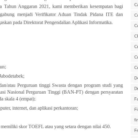
C
da Tahun Anggaran 2021, kami memberikan kesempatan bagi
ergabung menjadi Verifikator Aduan Tindak Pidana ITE dan
Co
askan pada Direktorat Pengendalian Aplikasi Informatika.
C
C
Cr
Cu
un;
C
Jabodetabek;
D
dan/atau Perguruan tinggi Swasta dengan program studi yang
Dr
ditasi Nasional Perguruan Tinggi (BAN-PT) dengan persyaratan
a skala 4 (empat);
F
er, internet, dan aplikasi perkantoran;
F
fi
n memiliki skor TOEFL atau yang setara dengan nilai 450.
Fr