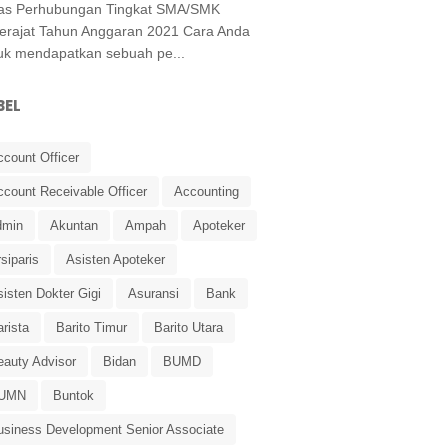
as Perhubungan Tingkat SMA/SMK
erajat Tahun Anggaran 2021 Cara Anda
uk mendapatkan sebuah pe...
BEL
ccount Officer
ccount Receivable Officer
Accounting
dmin
Akuntan
Ampah
Apoteker
siparis
Asisten Apoteker
isten Dokter Gigi
Asuransi
Bank
rista
Barito Timur
Barito Utara
eauty Advisor
Bidan
BUMD
UMN
Buntok
usiness Development Senior Associate