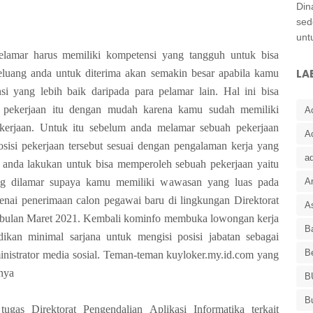
Din
sed
unt
mar harus memiliki kompetensi yang tangguh untuk bisa
LA
eluang anda untuk diterima akan semakin besar apabila kamu
i yang lebih baik daripada para pelamar lain. Hal ini bisa
pekerjaan itu dengan mudah karena kamu sudah memiliki
A
kerjaan. Untuk itu sebelum anda melamar sebuah pekerjaan
A
osisi pekerjaan tersebut sesuai dengan pengalaman kerja yang
a
s anda lakukan untuk bisa memperoleh sebuah pekerjaan yaitu
ang dilamar supaya kamu memiliki wawasan yang luas pada
Ar
genai penerimaan calon pegawai baru di lingkungan Direktorat
As
o bulan Maret 2021. Kembali kominfo membuka lowongan kerja
Ba
dikan minimal sarjana untuk mengisi posisi jabatan sebagai
B
ministrator media sosial. Teman-teman kuyloker.my.id.com yang
nya
B
B
as Direktorat Pengendalian Aplikasi Informatika terkait