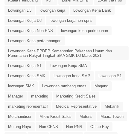
Kuala Pembuang
Kurir
Loker Via Email
Loker Via Pos
Lowongan D3
lowongan kerja
Lowongan Kerja Bank
Lowongan Kerja D3
lowongan kerja non cpns
Lowongan Kerja Non PNS
lowongan kerja perkebunan
Lowongan Kerja pertambangan
Lowongan Kerja PPDPP Kementerian Pekerjaan Umum dan
Perumahan Rakyat Tingkat SMA SMK D3 Maret 2021
Lowongan Kerja S1
Lowongan Kerja SMA
Lowongan Kerja SMK
Lowongan kerja SMP
Lowongan S1
lowongan SMK
Lowongan tambang emas
Magang
Manager
marketing
Marketing Kredit Sales
marketing representatif
Medical Representative
Mekanik
Merchandiser
Mikro Kredit Sales
Motoris
Muara Teweh
Murung Raya
Non CPNS
Non PNS
Office Boy