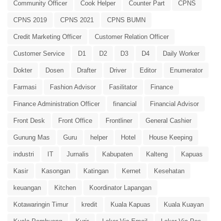
Community Officer
Cook Helper
Counter Part
CPNS
CPNS 2019
CPNS 2021
CPNS BUMN
Credit Marketing Officer
Customer Relation Officer
Customer Service
D1
D2
D3
D4
Daily Worker
Dokter
Dosen
Drafter
Driver
Editor
Enumerator
Farmasi
Fashion Advisor
Fasilitator
Finance
Finance Administration Officer
financial
Financial Advisor
Front Desk
Front Office
Frontliner
General Cashier
Gunung Mas
Guru
helper
Hotel
House Keeping
industri
IT
Jurnalis
Kabupaten
Kalteng
Kapuas
Kasir
Kasongan
Katingan
Kernet
Kesehatan
keuangan
Kitchen
Koordinator Lapangan
Kotawaringin Timur
kredit
Kuala Kapuas
Kuala Kuayan