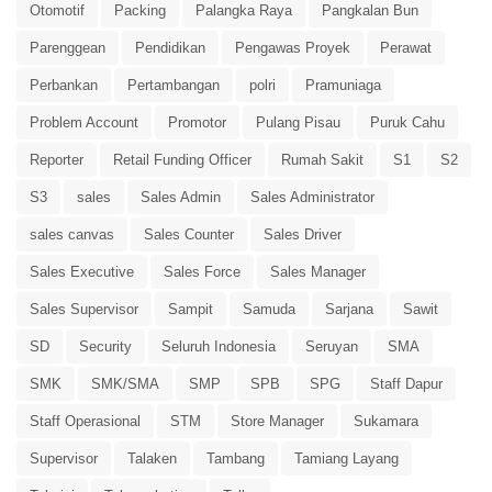
Otomotif
Packing
Palangka Raya
Pangkalan Bun
Parenggean
Pendidikan
Pengawas Proyek
Perawat
Perbankan
Pertambangan
polri
Pramuniaga
Problem Account
Promotor
Pulang Pisau
Puruk Cahu
Reporter
Retail Funding Officer
Rumah Sakit
S1
S2
S3
sales
Sales Admin
Sales Administrator
sales canvas
Sales Counter
Sales Driver
Sales Executive
Sales Force
Sales Manager
Sales Supervisor
Sampit
Samuda
Sarjana
Sawit
SD
Security
Seluruh Indonesia
Seruyan
SMA
SMK
SMK/SMA
SMP
SPB
SPG
Staff Dapur
Staff Operasional
STM
Store Manager
Sukamara
Supervisor
Talaken
Tambang
Tamiang Layang