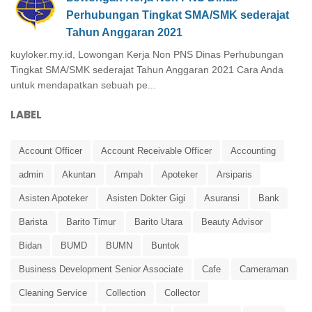
Perhubungan Tingkat SMA/SMK sederajat
Tahun Anggaran 2021
kuyloker.my.id, Lowongan Kerja Non PNS Dinas Perhubungan
Tingkat SMA/SMK sederajat Tahun Anggaran 2021 Cara Anda
untuk mendapatkan sebuah pe...
LABEL
Account Officer
Account Receivable Officer
Accounting
admin
Akuntan
Ampah
Apoteker
Arsiparis
Asisten Apoteker
Asisten Dokter Gigi
Asuransi
Bank
Barista
Barito Timur
Barito Utara
Beauty Advisor
Bidan
BUMD
BUMN
Buntok
Business Development Senior Associate
Cafe
Cameraman
Cleaning Service
Collection
Collector