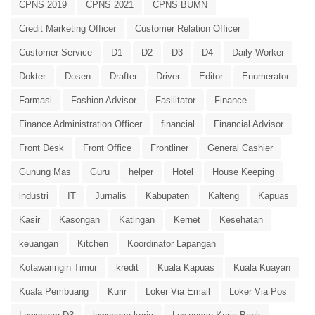
CPNS 2019
CPNS 2021
CPNS BUMN
Credit Marketing Officer
Customer Relation Officer
Customer Service
D1
D2
D3
D4
Daily Worker
Dokter
Dosen
Drafter
Driver
Editor
Enumerator
Farmasi
Fashion Advisor
Fasilitator
Finance
Finance Administration Officer
financial
Financial Advisor
Front Desk
Front Office
Frontliner
General Cashier
Gunung Mas
Guru
helper
Hotel
House Keeping
industri
IT
Jurnalis
Kabupaten
Kalteng
Kapuas
Kasir
Kasongan
Katingan
Kernet
Kesehatan
keuangan
Kitchen
Koordinator Lapangan
Kotawaringin Timur
kredit
Kuala Kapuas
Kuala Kuayan
Kuala Pembuang
Kurir
Loker Via Email
Loker Via Pos