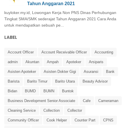
Tahun Anggaran 2021
kuyloker.my.id, Lowongan Kerja Non PNS Dinas Perhubungan
Tingkat SMA/SMK sederajat Tahun Anggaran 2021 Cara Anda
untuk mendapatkan sebuah pe...
LABEL
Account Officer
Account Receivable Officer
Accounting
admin
Akuntan
Ampah
Apoteker
Arsiparis
Asisten Apoteker
Asisten Dokter Gigi
Asuransi
Bank
Barista
Barito Timur
Barito Utara
Beauty Advisor
Bidan
BUMD
BUMN
Buntok
Business Development Senior Associate
Cafe
Cameraman
Cleaning Service
Collection
Collector
Community Officer
Cook Helper
Counter Part
CPNS