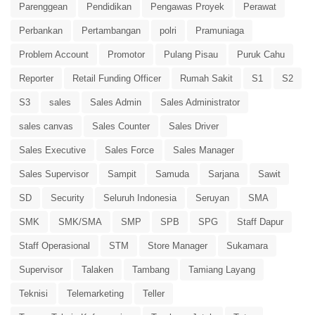
Parenggean
Pendidikan
Pengawas Proyek
Perawat
Perbankan
Pertambangan
polri
Pramuniaga
Problem Account
Promotor
Pulang Pisau
Puruk Cahu
Reporter
Retail Funding Officer
Rumah Sakit
S1
S2
S3
sales
Sales Admin
Sales Administrator
sales canvas
Sales Counter
Sales Driver
Sales Executive
Sales Force
Sales Manager
Sales Supervisor
Sampit
Samuda
Sarjana
Sawit
SD
Security
Seluruh Indonesia
Seruyan
SMA
SMK
SMK/SMA
SMP
SPB
SPG
Staff Dapur
Staff Operasional
STM
Store Manager
Sukamara
Supervisor
Talaken
Tambang
Tamiang Layang
Teknisi
Telemarketing
Teller