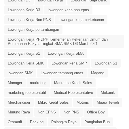
Lowongan D3
lowongan kerja
Lowongan Kerja Bank
Lowongan Kerja D3
lowongan kerja non cpns
Lowongan Kerja Non PNS
lowongan kerja perkebunan
Lowongan Kerja pertambangan
Lowongan Kerja PPDPP Kementerian Pekerjaan Umum dan
Perumahan Rakyat Tingkat SMA SMK D3 Maret 2021
Lowongan Kerja S1
Lowongan Kerja SMA
Lowongan Kerja SMK
Lowongan kerja SMP
Lowongan S1
lowongan SMK
Lowongan tambang emas
Magang
Manager
marketing
Marketing Kredit Sales
marketing representatif
Medical Representative
Mekanik
Merchandiser
Mikro Kredit Sales
Motoris
Muara Teweh
Murung Raya
Non CPNS
Non PNS
Office Boy
Otomotif
Packing
Palangka Raya
Pangkalan Bun