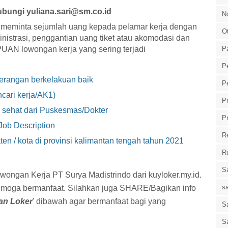
hubungi yuliana.sari@sm.co.id
N
meminta sejumlah uang kepada pelamar kerja dengan
O
ministrasi, penggantian uang tiket atau akomodasi dan
P
UAN lowongan kerja yang sering terjadi
P
erangan berkelakuan baik
P
cari kerja/AK1)
P
 sehat dari Puskesmas/Dokter
P
Job Description
R
 / kota di provinsi kalimantan tengah tahun 2021
R
S
wongan Kerja PT Surya Madistrindo dari kuyloker.my.id.
s
emoga bermanfaat. Silahkan juga SHARE/Bagikan info
an Loker
' dibawah agar bermanfaat bagi yang
Sa
S