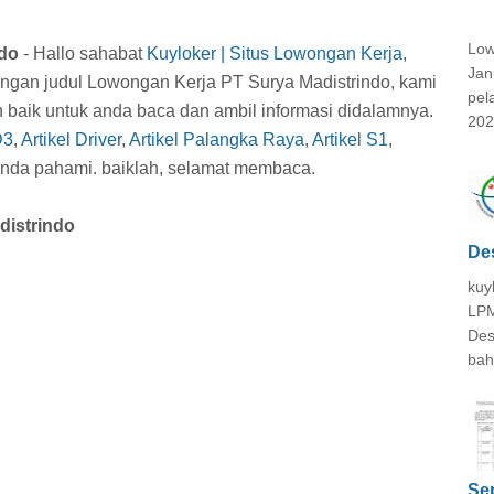
Low
ndo
- Hallo sahabat
Kuyloker | Situs Lowongan Kerja
,
Jan
dengan judul Lowongan Kerja PT Surya Madistrindo, kami
pel
n baik untuk anda baca dan ambil informasi didalamnya.
202
D3
,
Artikel Driver
,
Artikel Palangka Raya
,
Artikel S1
,
t anda pahami. baiklah, selamat membaca.
distrindo
De
kuy
LPM
Des
bah
Se