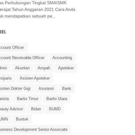
as Perhubungan Tingkat SMA/SMK
erajat Tahun Anggaran 2021 Cara Anda
uk mendapatkan sebuah pe...
BEL
ccount Officer
ccount Receivable Officer
Accounting
dmin
Akuntan
Ampah
Apoteker
siparis
Asisten Apoteker
isten Dokter Gigi
Asuransi
Bank
rista
Barito Timur
Barito Utara
eauty Advisor
Bidan
BUMD
UMN
Buntok
usiness Development Senior Associate