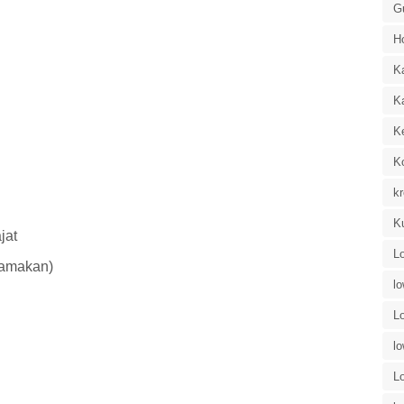
G
H
K
K
K
K
kr
K
jat
L
utamakan)
l
L
l
L