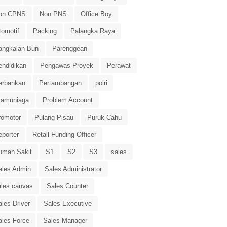
on CPNS
Non PNS
Office Boy
tomotif
Packing
Palangka Raya
angkalan Bun
Parenggean
endidikan
Pengawas Proyek
Perawat
erbankan
Pertambangan
polri
ramuniaga
Problem Account
romotor
Pulang Pisau
Puruk Cahu
eporter
Retail Funding Officer
umah Sakit
S1
S2
S3
sales
ales Admin
Sales Administrator
ales canvas
Sales Counter
les Driver
Sales Executive
ales Force
Sales Manager