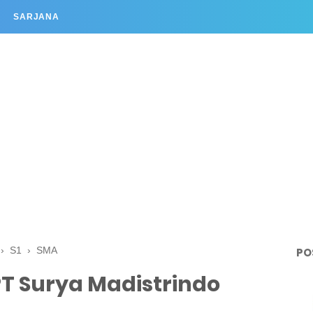
SARJANA
›
S1
›
SMA
PO
T Surya Madistrindo