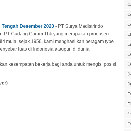
C
Co
C
n Tengah Desember 2020
- PT Surya Madistrindo
an PT Gudang Garam Tbk yang merupakan produsen
C
rdiri mulai sejak 1958, kami menghasilkan beragam type
Cr
enyebar luas di Indonesia ataupun di dunia.
Cu
ikan kesempatan bekerja bagi anda untuk mengisi posisi
C
D
ver)
Dr
F
F
fi
Fr