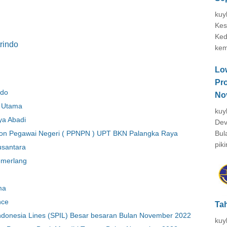
kuy
Kes
Ked
rindo
kem
Lo
Pr
ndo
No
 Utama
kuy
ya Abadi
Dev
Bul
on Pegawai Negeri ( PPNPN ) UPT BKN Palangka Raya
piki
usantara
emerlang
ma
nce
Ta
ndonesia Lines (SPIL) Besar besaran Bulan November 2022
kuy