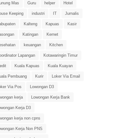
unung Mas
Guru
helper
Hotel
ouse Keeping
industri
IT
Jurnalis
abupaten
Kalteng
Kapuas
Kasir
asongan
Katingan
Kernet
esehatan
keuangan
Kitchen
oordinator Lapangan
Kotawaringin Timur
edit
Kuala Kapuas
Kuala Kuayan
uala Pembuang
Kurir
Loker Via Email
oker Via Pos
Lowongan D3
owongan kerja
Lowongan Kerja Bank
owongan Kerja D3
owongan kerja non cpns
owongan Kerja Non PNS