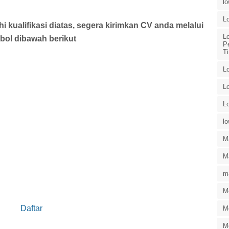
l
L
kualifikasi diatas, segera kirimkan CV anda melalui
L
bol dibawah berikut
P
T
L
L
L
l
M
Ma
ma
M
Daftar
M
M