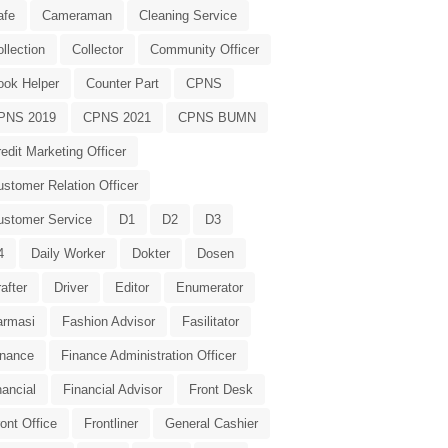
afe
Cameraman
Cleaning Service
llection
Collector
Community Officer
ook Helper
Counter Part
CPNS
PNS 2019
CPNS 2021
CPNS BUMN
edit Marketing Officer
stomer Relation Officer
ustomer Service
D1
D2
D3
4
Daily Worker
Dokter
Dosen
after
Driver
Editor
Enumerator
armasi
Fashion Advisor
Fasilitator
inance
Finance Administration Officer
nancial
Financial Advisor
Front Desk
ont Office
Frontliner
General Cashier