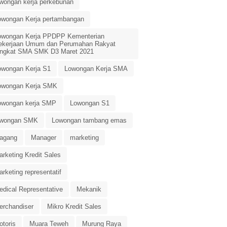
owongan kerja perkebunan
owongan Kerja pertambangan
owongan Kerja PPDPP Kementerian
ekerjaan Umum dan Perumahan Rakyat
ingkat SMA SMK D3 Maret 2021
owongan Kerja S1
Lowongan Kerja SMA
owongan Kerja SMK
owongan kerja SMP
Lowongan S1
owongan SMK
Lowongan tambang emas
agang
Manager
marketing
rketing Kredit Sales
rketing representatif
edical Representative
Mekanik
erchandiser
Mikro Kredit Sales
otoris
Muara Teweh
Murung Raya