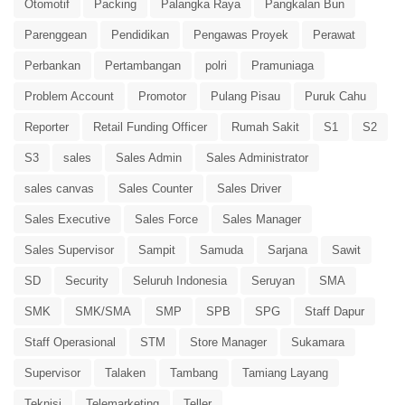
Otomotif
Packing
Palangka Raya
Pangkalan Bun
Parenggean
Pendidikan
Pengawas Proyek
Perawat
Perbankan
Pertambangan
polri
Pramuniaga
Problem Account
Promotor
Pulang Pisau
Puruk Cahu
Reporter
Retail Funding Officer
Rumah Sakit
S1
S2
S3
sales
Sales Admin
Sales Administrator
sales canvas
Sales Counter
Sales Driver
Sales Executive
Sales Force
Sales Manager
Sales Supervisor
Sampit
Samuda
Sarjana
Sawit
SD
Security
Seluruh Indonesia
Seruyan
SMA
SMK
SMK/SMA
SMP
SPB
SPG
Staff Dapur
Staff Operasional
STM
Store Manager
Sukamara
Supervisor
Talaken
Tambang
Tamiang Layang
Teknisi
Telemarketing
Teller