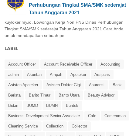
Perhubungan Tingkat SMA/SMK sederajat
Tahun Anggaran 2021
kuyloker.my.id, Lowongan Kerja Non PNS Dinas Perhubungan
Tingkat SMA/SMK sederajat Tahun Anggaran 2021 Cara Anda
untuk mendapatkan sebuah pe...
LABEL
Account Officer
Account Receivable Officer
Accounting
admin
Akuntan
Ampah
Apoteker
Arsiparis
Asisten Apoteker
Asisten Dokter Gigi
Asuransi
Bank
Barista
Barito Timur
Barito Utara
Beauty Advisor
Bidan
BUMD
BUMN
Buntok
Business Development Senior Associate
Cafe
Cameraman
Cleaning Service
Collection
Collector