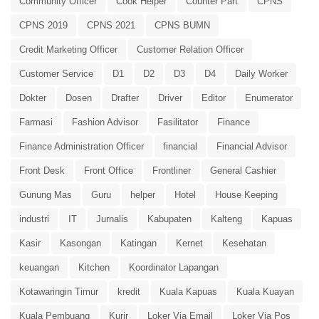
Community Officer
Cook Helper
Counter Part
CPNS
CPNS 2019
CPNS 2021
CPNS BUMN
Credit Marketing Officer
Customer Relation Officer
Customer Service
D1
D2
D3
D4
Daily Worker
Dokter
Dosen
Drafter
Driver
Editor
Enumerator
Farmasi
Fashion Advisor
Fasilitator
Finance
Finance Administration Officer
financial
Financial Advisor
Front Desk
Front Office
Frontliner
General Cashier
Gunung Mas
Guru
helper
Hotel
House Keeping
industri
IT
Jurnalis
Kabupaten
Kalteng
Kapuas
Kasir
Kasongan
Katingan
Kernet
Kesehatan
keuangan
Kitchen
Koordinator Lapangan
Kotawaringin Timur
kredit
Kuala Kapuas
Kuala Kuayan
Kuala Pembuang
Kurir
Loker Via Email
Loker Via Pos