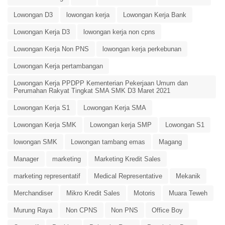
Lowongan D3
lowongan kerja
Lowongan Kerja Bank
Lowongan Kerja D3
lowongan kerja non cpns
Lowongan Kerja Non PNS
lowongan kerja perkebunan
Lowongan Kerja pertambangan
Lowongan Kerja PPDPP Kementerian Pekerjaan Umum dan
Perumahan Rakyat Tingkat SMA SMK D3 Maret 2021
Lowongan Kerja S1
Lowongan Kerja SMA
Lowongan Kerja SMK
Lowongan kerja SMP
Lowongan S1
lowongan SMK
Lowongan tambang emas
Magang
Manager
marketing
Marketing Kredit Sales
marketing representatif
Medical Representative
Mekanik
Merchandiser
Mikro Kredit Sales
Motoris
Muara Teweh
Murung Raya
Non CPNS
Non PNS
Office Boy