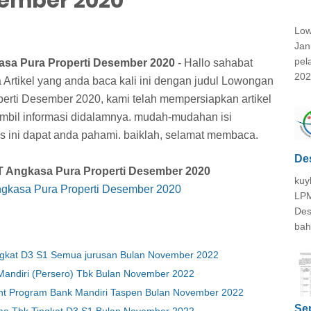
sember 2020
Low
Jan
pel
sa Pura Properti Desember 2020
- Hallo sahabat
202
 Artikel yang anda baca kali ini dengan judul Lowongan
rti Desember 2020, kami telah mempersiapkan artikel
ambil informasi didalamnya. mudah-mudahan isi
lis ini dapat anda pahami. baiklah, selamat membaca.
De
 Angkasa Pura Properti Desember 2020
kuy
gkasa Pura Properti Desember 2020
LPM
Des
bah
gkat D3 S1 Semua jurusan Bulan November 2022
andiri (Persero) Tbk Bulan November 2022
nt Program Bank Mandiri Taspen Bulan November 2022
Se
ma Tbk Tingkat D3 S1 Bulan November 2022