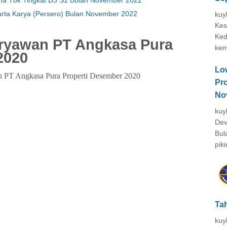
rta Karya (Persero) Bulan November 2022
kuy
Kes
Ked
ryawan PT Angkasa Pura
kem
2020
Lo
n PT Angkasa Pura Properti Desember 2020
Pr
No
kuy
Dev
Bul
piki
Ta
kuy