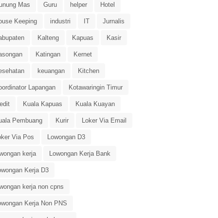
unung Mas
Guru
helper
Hotel
ouse Keeping
industri
IT
Jurnalis
abupaten
Kalteng
Kapuas
Kasir
asongan
Katingan
Kernet
esehatan
keuangan
Kitchen
oordinator Lapangan
Kotawaringin Timur
edit
Kuala Kapuas
Kuala Kuayan
uala Pembuang
Kurir
Loker Via Email
oker Via Pos
Lowongan D3
owongan kerja
Lowongan Kerja Bank
owongan Kerja D3
owongan kerja non cpns
owongan Kerja Non PNS