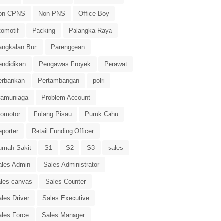
on CPNS
Non PNS
Office Boy
tomotif
Packing
Palangka Raya
angkalan Bun
Parenggean
endidikan
Pengawas Proyek
Perawat
erbankan
Pertambangan
polri
ramuniaga
Problem Account
romotor
Pulang Pisau
Puruk Cahu
eporter
Retail Funding Officer
umah Sakit
S1
S2
S3
sales
ales Admin
Sales Administrator
ales canvas
Sales Counter
les Driver
Sales Executive
ales Force
Sales Manager