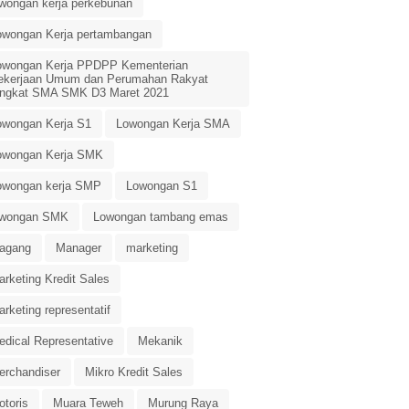
owongan kerja perkebunan
owongan Kerja pertambangan
owongan Kerja PPDPP Kementerian
ekerjaan Umum dan Perumahan Rakyat
ingkat SMA SMK D3 Maret 2021
owongan Kerja S1
Lowongan Kerja SMA
owongan Kerja SMK
owongan kerja SMP
Lowongan S1
owongan SMK
Lowongan tambang emas
agang
Manager
marketing
rketing Kredit Sales
rketing representatif
edical Representative
Mekanik
erchandiser
Mikro Kredit Sales
otoris
Muara Teweh
Murung Raya