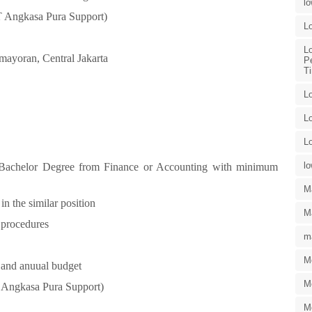
l
PT Angkasa Pura Support)
L
L
mayoran, Central Jakarta
P
T
L
L
L
l
a Bachelor Degree from Finance or Accounting with minimum
M
in the similar position
Ma
 procedures
ma
M
 and anuual budget
M
T Angkasa Pura Support)
M