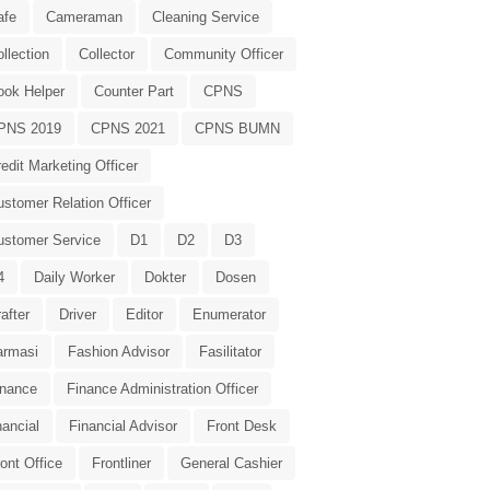
afe
Cameraman
Cleaning Service
llection
Collector
Community Officer
ook Helper
Counter Part
CPNS
PNS 2019
CPNS 2021
CPNS BUMN
edit Marketing Officer
stomer Relation Officer
ustomer Service
D1
D2
D3
4
Daily Worker
Dokter
Dosen
after
Driver
Editor
Enumerator
armasi
Fashion Advisor
Fasilitator
inance
Finance Administration Officer
nancial
Financial Advisor
Front Desk
ont Office
Frontliner
General Cashier