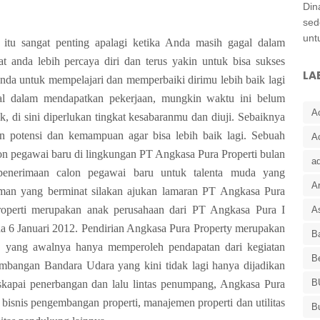
Din
sed
unt
itu sangat penting apalagi ketika Anda masih gagal dalam
t anda lebih percaya diri dan terus yakin untuk bisa sukses
LA
nda untuk mempelajari dan memperbaiki dirimu lebih baik lagi
al dalam mendapatkan pekerjaan, mungkin waktu ini belum
A
, di sini diperlukan tingkat kesabaranmu dan diuji. Sebaiknya
n potensi dan kemampuan agar bisa lebih baik lagi. Sebuah
A
on pegawai baru di lingkungan PT Angkasa Pura Properti bulan
a
penerimaan calon pegawai baru untuk talenta muda yang
Ar
eman yang berminat silakan ajukan lamaran PT Angkasa Pura
roperti merupakan anak perusahaan dari PT Angkasa Pura I
As
ada 6 Januari 2012. Pendirian Angkasa Pura Property merupakan
Ba
I yang awalnya hanya memperoleh pendapatan dari kegiatan
B
mbangan Bandara Udara yang kini tidak lagi hanya dijadikan
B
skapai penerbangan dan lalu lintas penumpang, Angkasa Pura
bisnis pengembangan properti, manajemen properti dan utilitas
B