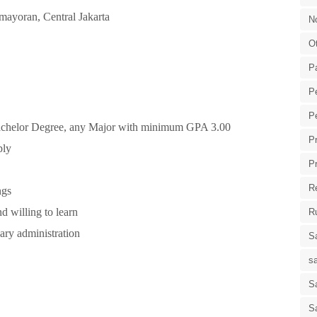
mayoran, Central Jakarta
N
O
P
P
P
 Bachelor Degree, any Major with minimum GPA 3.00
P
ply
P
R
ngs
nd willing to learn
R
ary administration
S
s
Sa
S