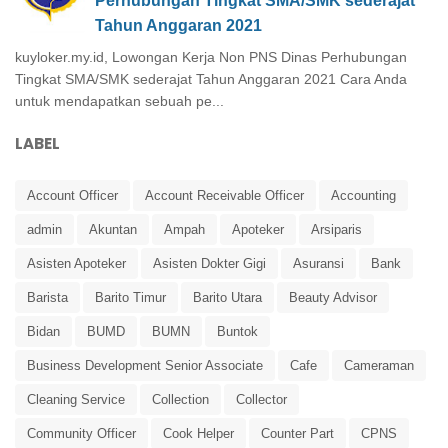
Perhubungan Tingkat SMA/SMK sederajat
Tahun Anggaran 2021
kuyloker.my.id, Lowongan Kerja Non PNS Dinas Perhubungan
Tingkat SMA/SMK sederajat Tahun Anggaran 2021 Cara Anda
untuk mendapatkan sebuah pe...
LABEL
Account Officer
Account Receivable Officer
Accounting
admin
Akuntan
Ampah
Apoteker
Arsiparis
Asisten Apoteker
Asisten Dokter Gigi
Asuransi
Bank
Barista
Barito Timur
Barito Utara
Beauty Advisor
Bidan
BUMD
BUMN
Buntok
Business Development Senior Associate
Cafe
Cameraman
Cleaning Service
Collection
Collector
Community Officer
Cook Helper
Counter Part
CPNS