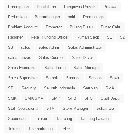
Parenggean
Pendidikan
Pengawas Proyek
Perawat
Perbankan
Pertambangan
polri
Pramuniaga
Problem Account
Promotor
Pulang Pisau
Puruk Cahu
Reporter
Retail Funding Officer
Rumah Sakit
S1
S2
S3
sales
Sales Admin
Sales Administrator
sales canvas
Sales Counter
Sales Driver
Sales Executive
Sales Force
Sales Manager
Sales Supervisor
Sampit
Samuda
Sarjana
Sawit
SD
Security
Seluruh Indonesia
Seruyan
SMA
SMK
SMK/SMA
SMP
SPB
SPG
Staff Dapur
Staff Operasional
STM
Store Manager
Sukamara
Supervisor
Talaken
Tambang
Tamiang Layang
Teknisi
Telemarketing
Teller