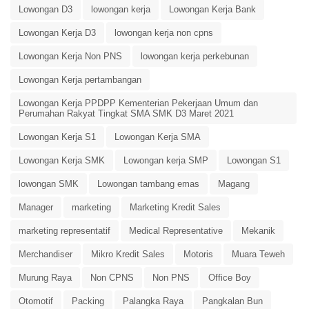
Lowongan D3
lowongan kerja
Lowongan Kerja Bank
Lowongan Kerja D3
lowongan kerja non cpns
Lowongan Kerja Non PNS
lowongan kerja perkebunan
Lowongan Kerja pertambangan
Lowongan Kerja PPDPP Kementerian Pekerjaan Umum dan
Perumahan Rakyat Tingkat SMA SMK D3 Maret 2021
Lowongan Kerja S1
Lowongan Kerja SMA
Lowongan Kerja SMK
Lowongan kerja SMP
Lowongan S1
lowongan SMK
Lowongan tambang emas
Magang
Manager
marketing
Marketing Kredit Sales
marketing representatif
Medical Representative
Mekanik
Merchandiser
Mikro Kredit Sales
Motoris
Muara Teweh
Murung Raya
Non CPNS
Non PNS
Office Boy
Otomotif
Packing
Palangka Raya
Pangkalan Bun