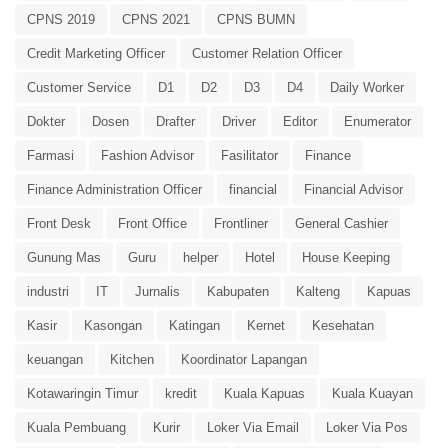
CPNS 2019
CPNS 2021
CPNS BUMN
Credit Marketing Officer
Customer Relation Officer
Customer Service
D1
D2
D3
D4
Daily Worker
Dokter
Dosen
Drafter
Driver
Editor
Enumerator
Farmasi
Fashion Advisor
Fasilitator
Finance
Finance Administration Officer
financial
Financial Advisor
Front Desk
Front Office
Frontliner
General Cashier
Gunung Mas
Guru
helper
Hotel
House Keeping
industri
IT
Jurnalis
Kabupaten
Kalteng
Kapuas
Kasir
Kasongan
Katingan
Kernet
Kesehatan
keuangan
Kitchen
Koordinator Lapangan
Kotawaringin Timur
kredit
Kuala Kapuas
Kuala Kuayan
Kuala Pembuang
Kurir
Loker Via Email
Loker Via Pos