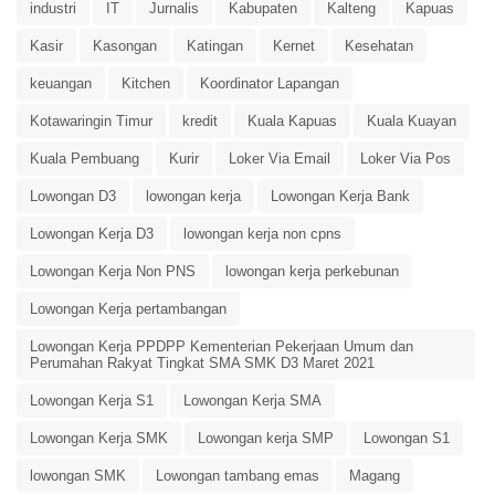
industri
IT
Jurnalis
Kabupaten
Kalteng
Kapuas
Kasir
Kasongan
Katingan
Kernet
Kesehatan
keuangan
Kitchen
Koordinator Lapangan
Kotawaringin Timur
kredit
Kuala Kapuas
Kuala Kuayan
Kuala Pembuang
Kurir
Loker Via Email
Loker Via Pos
Lowongan D3
lowongan kerja
Lowongan Kerja Bank
Lowongan Kerja D3
lowongan kerja non cpns
Lowongan Kerja Non PNS
lowongan kerja perkebunan
Lowongan Kerja pertambangan
Lowongan Kerja PPDPP Kementerian Pekerjaan Umum dan
Perumahan Rakyat Tingkat SMA SMK D3 Maret 2021
Lowongan Kerja S1
Lowongan Kerja SMA
Lowongan Kerja SMK
Lowongan kerja SMP
Lowongan S1
lowongan SMK
Lowongan tambang emas
Magang