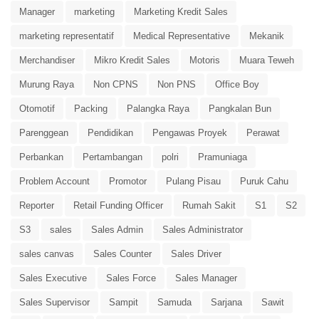
Manager
marketing
Marketing Kredit Sales
marketing representatif
Medical Representative
Mekanik
Merchandiser
Mikro Kredit Sales
Motoris
Muara Teweh
Murung Raya
Non CPNS
Non PNS
Office Boy
Otomotif
Packing
Palangka Raya
Pangkalan Bun
Parenggean
Pendidikan
Pengawas Proyek
Perawat
Perbankan
Pertambangan
polri
Pramuniaga
Problem Account
Promotor
Pulang Pisau
Puruk Cahu
Reporter
Retail Funding Officer
Rumah Sakit
S1
S2
S3
sales
Sales Admin
Sales Administrator
sales canvas
Sales Counter
Sales Driver
Sales Executive
Sales Force
Sales Manager
Sales Supervisor
Sampit
Samuda
Sarjana
Sawit