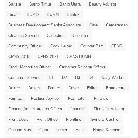
Barista
Barito Timur
Barito Utara
Beauty Advisor
Bidan
BUMD
BUMN
Buntok
Business Development Senior Associate
Cafe
Cameraman
Cleaning Service
Collection
Collector
Community Officer
Cook Helper
Counter Part
CPNS
CPNS 2019
CPNS 2021
CPNS BUMN
Credit Marketing Officer
Customer Relation Officer
Customer Service
D1
D2
D3
D4
Daily Worker
Dokter
Dosen
Drafter
Driver
Editor
Enumerator
Farmasi
Fashion Advisor
Fasilitator
Finance
Finance Administration Officer
financial
Financial Advisor
Front Desk
Front Office
Frontliner
General Cashier
Gunung Mas
Guru
helper
Hotel
House Keeping