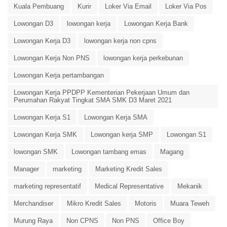
Kuala Pembuang
Kurir
Loker Via Email
Loker Via Pos
Lowongan D3
lowongan kerja
Lowongan Kerja Bank
Lowongan Kerja D3
lowongan kerja non cpns
Lowongan Kerja Non PNS
lowongan kerja perkebunan
Lowongan Kerja pertambangan
Lowongan Kerja PPDPP Kementerian Pekerjaan Umum dan
Perumahan Rakyat Tingkat SMA SMK D3 Maret 2021
Lowongan Kerja S1
Lowongan Kerja SMA
Lowongan Kerja SMK
Lowongan kerja SMP
Lowongan S1
lowongan SMK
Lowongan tambang emas
Magang
Manager
marketing
Marketing Kredit Sales
marketing representatif
Medical Representative
Mekanik
Merchandiser
Mikro Kredit Sales
Motoris
Muara Teweh
Murung Raya
Non CPNS
Non PNS
Office Boy