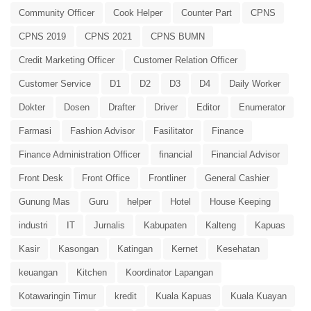
Community Officer
Cook Helper
Counter Part
CPNS
CPNS 2019
CPNS 2021
CPNS BUMN
Credit Marketing Officer
Customer Relation Officer
Customer Service
D1
D2
D3
D4
Daily Worker
Dokter
Dosen
Drafter
Driver
Editor
Enumerator
Farmasi
Fashion Advisor
Fasilitator
Finance
Finance Administration Officer
financial
Financial Advisor
Front Desk
Front Office
Frontliner
General Cashier
Gunung Mas
Guru
helper
Hotel
House Keeping
industri
IT
Jurnalis
Kabupaten
Kalteng
Kapuas
Kasir
Kasongan
Katingan
Kernet
Kesehatan
keuangan
Kitchen
Koordinator Lapangan
Kotawaringin Timur
kredit
Kuala Kapuas
Kuala Kuayan