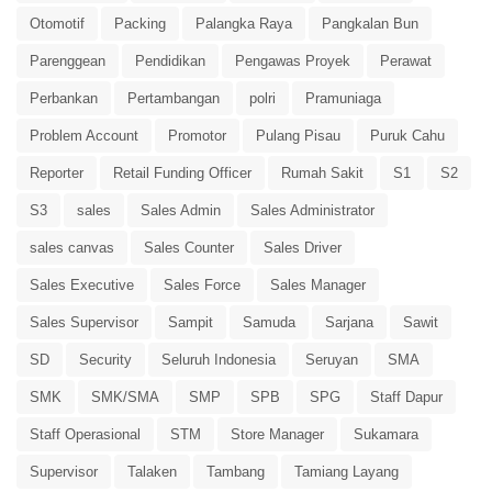
Otomotif
Packing
Palangka Raya
Pangkalan Bun
Parenggean
Pendidikan
Pengawas Proyek
Perawat
Perbankan
Pertambangan
polri
Pramuniaga
Problem Account
Promotor
Pulang Pisau
Puruk Cahu
Reporter
Retail Funding Officer
Rumah Sakit
S1
S2
S3
sales
Sales Admin
Sales Administrator
sales canvas
Sales Counter
Sales Driver
Sales Executive
Sales Force
Sales Manager
Sales Supervisor
Sampit
Samuda
Sarjana
Sawit
SD
Security
Seluruh Indonesia
Seruyan
SMA
SMK
SMK/SMA
SMP
SPB
SPG
Staff Dapur
Staff Operasional
STM
Store Manager
Sukamara
Supervisor
Talaken
Tambang
Tamiang Layang