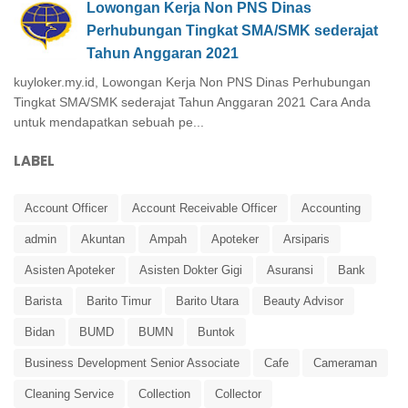
Lowongan Kerja Non PNS Dinas
Perhubungan Tingkat SMA/SMK sederajat
Tahun Anggaran 2021
kuyloker.my.id, Lowongan Kerja Non PNS Dinas Perhubungan
Tingkat SMA/SMK sederajat Tahun Anggaran 2021 Cara Anda
untuk mendapatkan sebuah pe...
LABEL
Account Officer
Account Receivable Officer
Accounting
admin
Akuntan
Ampah
Apoteker
Arsiparis
Asisten Apoteker
Asisten Dokter Gigi
Asuransi
Bank
Barista
Barito Timur
Barito Utara
Beauty Advisor
Bidan
BUMD
BUMN
Buntok
Business Development Senior Associate
Cafe
Cameraman
Cleaning Service
Collection
Collector