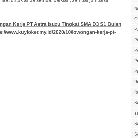
aat untuk anda semua. baiklah, sampai jumpa di
N
O
gan Kerja PT Astra Isuzu Tingkat SMA D3 S1 Bulan
P
s://www.kuyloker.my.id/2020/10/lowongan-kerja-pt-
P
P
P
P
R
R
S
s
Sa
S