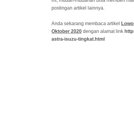
ini, mudah-mudahan bisa memberi manf
postingan artikel lainnya.
Anda sekarang membaca artikel
Lowon
Oktober 2020
dengan alamat link
http
astra-isuzu-tingkat.html