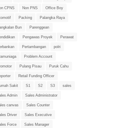
on CPNS
Non PNS
Office Boy
tomotif
Packing
Palangka Raya
angkalan Bun
Parenggean
endidikan
Pengawas Proyek
Perawat
erbankan
Pertambangan
polri
ramuniaga
Problem Account
romotor
Pulang Pisau
Puruk Cahu
eporter
Retail Funding Officer
umah Sakit
S1
S2
S3
sales
ales Admin
Sales Administrator
ales canvas
Sales Counter
les Driver
Sales Executive
ales Force
Sales Manager