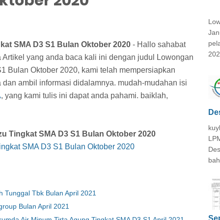
Oktober 2020
Low
Jan
pel
gkat SMA D3 S1 Bulan Oktober 2020
- Hallo sahabat
202
 Artikel yang anda baca kali ini dengan judul Lowongan
S1 Bulan Oktober 2020, kami telah mempersiapkan
ca dan ambil informasi didalamnya. mudah-mudahan isi
A
, yang kami tulis ini dapat anda pahami. baiklah,
De
kuy
zu Tingkat SMA D3 S1 Bulan Oktober 2020
LPM
Tingkat SMA D3 S1 Bulan Oktober 2020
Des
bah
Tunggal Tbk Bulan April 2021
roup Bulan April 2021
Se
mda Air Minum Tirta Agung Tingkat SMA D3 S1 April 2021