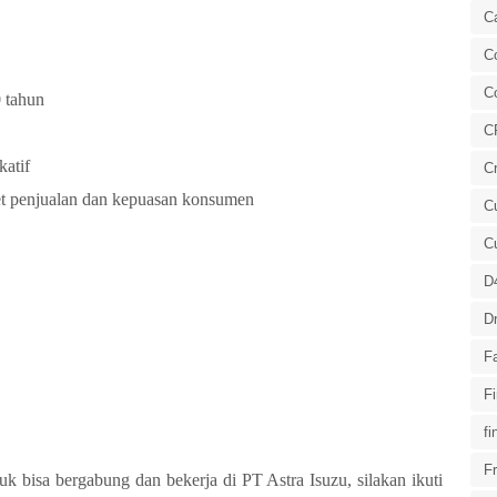
C
Co
C
0 tahun
C
katif
Cr
get penjualan dan kepuasan konsumen
Cu
C
D
Dr
F
F
fi
Fr
 bisa bergabung dan bekerja di PT Astra Isuzu, silakan ikuti