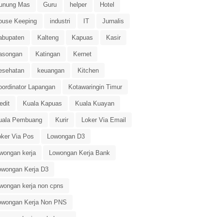
unung Mas
Guru
helper
Hotel
ouse Keeping
industri
IT
Jurnalis
abupaten
Kalteng
Kapuas
Kasir
asongan
Katingan
Kernet
esehatan
keuangan
Kitchen
oordinator Lapangan
Kotawaringin Timur
edit
Kuala Kapuas
Kuala Kuayan
uala Pembuang
Kurir
Loker Via Email
oker Via Pos
Lowongan D3
owongan kerja
Lowongan Kerja Bank
owongan Kerja D3
owongan kerja non cpns
owongan Kerja Non PNS