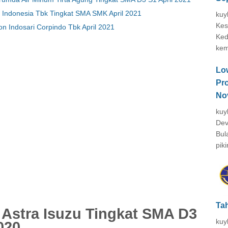
Indonesia Tbk Tingkat SMA SMK April 2021
kuy
Kes
 Indosari Corpindo Tbk April 2021
Ked
kem
Lo
Pr
No
kuy
Dev
Bul
piki
Ta
Astra Isuzu Tingkat SMA D3
kuy
020