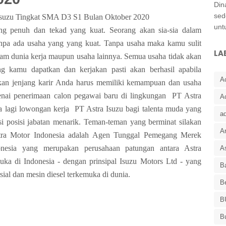
Din
sed
Isuzu Tingkat SMA D3 S1 Bulan Oktober 2020
unt
ng penuh dan tekad yang kuat. Seorang akan sia-sia dalam
anpa ada usaha yang yang kuat. Tanpa usaha maka kamu sulit
LA
alam dunia kerja maupun usaha lainnya. Semua usaha tidak akan
ng kamu dapatkan dan kerjakan pasti akan berhasil apabila
A
kan jenjang karir Anda harus memiliki kemampuan dan usaha
genai penerimaan calon pegawai baru di lingkungan PT Astra
A
 lagi lowongan kerja PT Astra Isuzu bagi talenta muda yang
a
 posisi jabatan menarik. Teman-teman yang berminat silakan
Ar
stra Motor Indonesia adalah Agen Tunggal Pemegang Merek
nesia yang merupakan perusahaan patungan antara Astra
As
muka di Indonesia - dengan prinsipal Isuzu Motors Ltd - yang
Ba
ial dan mesin diesel terkemuka di dunia.
B
B
B