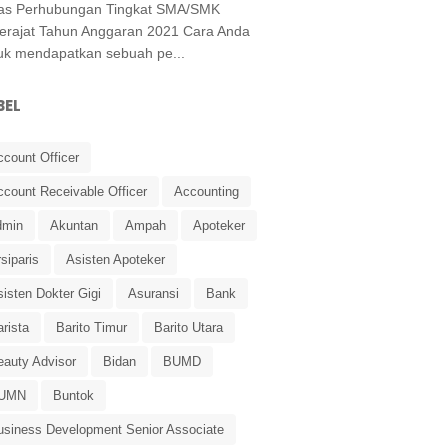
as Perhubungan Tingkat SMA/SMK
erajat Tahun Anggaran 2021 Cara Anda
uk mendapatkan sebuah pe...
BEL
ccount Officer
ccount Receivable Officer
Accounting
dmin
Akuntan
Ampah
Apoteker
siparis
Asisten Apoteker
isten Dokter Gigi
Asuransi
Bank
rista
Barito Timur
Barito Utara
eauty Advisor
Bidan
BUMD
UMN
Buntok
usiness Development Senior Associate