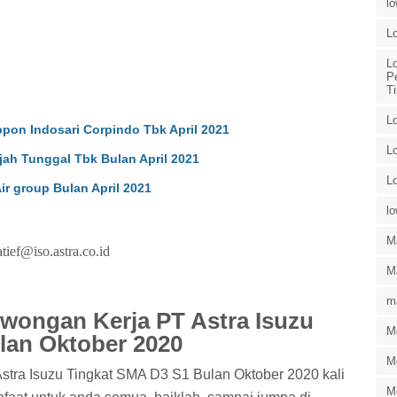
l
L
L
P
T
L
on Indosari Corpindo Tbk April 2021
L
h Tunggal Tbk Bulan April 2021
L
r group Bulan April 2021
l
M
ief@iso.astra.co.id
Ma
ma
owongan Kerja PT Astra Isuzu
M
lan Oktober 2020
M
Astra Isuzu Tingkat SMA D3 S1 Bulan Oktober 2020 kali
M