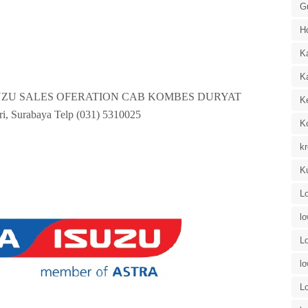
G
H
K
K
UZU SALES OFERATION CAB KOMBES DURYAT
K
ri, Surabaya Telp (031) 5310025
K
kr
K
L
l
L
l
L