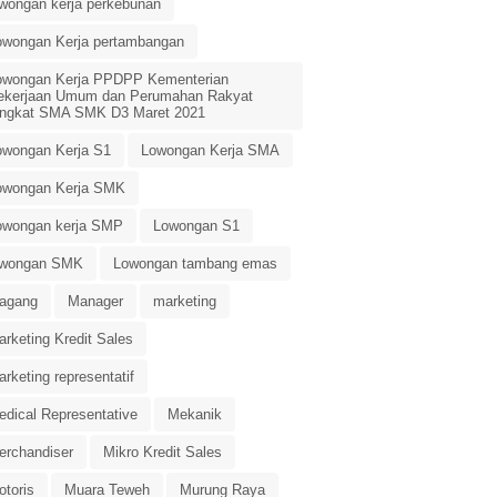
owongan kerja perkebunan
owongan Kerja pertambangan
owongan Kerja PPDPP Kementerian
ekerjaan Umum dan Perumahan Rakyat
ingkat SMA SMK D3 Maret 2021
owongan Kerja S1
Lowongan Kerja SMA
owongan Kerja SMK
owongan kerja SMP
Lowongan S1
owongan SMK
Lowongan tambang emas
agang
Manager
marketing
rketing Kredit Sales
rketing representatif
edical Representative
Mekanik
erchandiser
Mikro Kredit Sales
otoris
Muara Teweh
Murung Raya