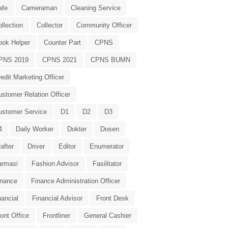
afe
Cameraman
Cleaning Service
llection
Collector
Community Officer
ook Helper
Counter Part
CPNS
PNS 2019
CPNS 2021
CPNS BUMN
edit Marketing Officer
stomer Relation Officer
ustomer Service
D1
D2
D3
4
Daily Worker
Dokter
Dosen
after
Driver
Editor
Enumerator
armasi
Fashion Advisor
Fasilitator
inance
Finance Administration Officer
nancial
Financial Advisor
Front Desk
ont Office
Frontliner
General Cashier